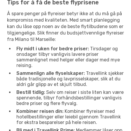
Tips for å få de beste flyprisene
Å spare penger på flyreiser betyr ikke at du må gå på
kompromiss med kvaliteten. Med smart planlegging
kan du låse opp noen av de beste flytilbudene som er
tilgjengelige. Slik finner du budsjettvennlige flyreiser
fra Milano til Marseille:
Fly midt i uken for bedre priser:
Tirsdager og
onsdager tilbyr vanligvis lavere priser
sammenlignet med helger eller dager med mye
reising.
Sammenlign alle flyselskaper:
Travellink sjekker
både tradisjonelle og lavprisselskaper, slik at du
aldri går glipp av et skjult tilbud.
Bestill tidlig:
Selv om reiser i siste liten kan være
spennende, tilbyr forhåndsbestillinger vanligvis
bedre priser og flere flyvalg.
Kombiner reisen din:
Kombiner flyreiser med
hotellbestillinger eller leiebil gjennom Travellink
for ekstra besparelser på hele reisen.
Bli med i Travellink Prime:
Medlemmer låser opp