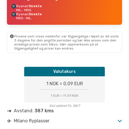
Ryanair
Direkte
MIL
- MRS
Ryanair
Direkte
MRS
- MIL
Prisene som vises nedenfor var tilgjengelige i løpet av de siste
3 dagene for den angitte perioden og bør ikke anses som den
endelige prisen som tilbys. Vær oppmerksom på at
tilgjengelighet og priser kan endres.
Valutakurs
1 NOK = 0.09 EUR
1 EUR = 11.09 NOK
Sist sjekket Fri, 08/7
Avstand:
387 kms
Milano flyplasser