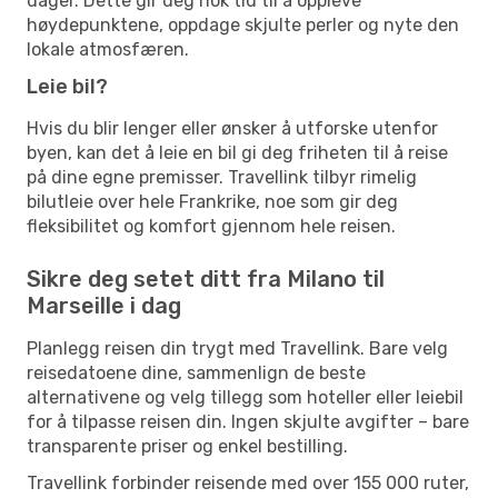
dager. Dette gir deg nok tid til å oppleve
høydepunktene, oppdage skjulte perler og nyte den
lokale atmosfæren.
Leie bil?
Hvis du blir lenger eller ønsker å utforske utenfor
byen, kan det å leie en bil gi deg friheten til å reise
på dine egne premisser. Travellink tilbyr rimelig
bilutleie over hele Frankrike, noe som gir deg
fleksibilitet og komfort gjennom hele reisen.
Sikre deg setet ditt fra Milano til
Marseille i dag
Planlegg reisen din trygt med Travellink. Bare velg
reisedatoene dine, sammenlign de beste
alternativene og velg tillegg som hoteller eller leiebil
for å tilpasse reisen din. Ingen skjulte avgifter – bare
transparente priser og enkel bestilling.
Travellink forbinder reisende med over 155 000 ruter,