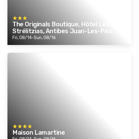
The Originals Boutique, Hôtel Les
Strélitzias, Antibes Juan-Les-Pins
Fri, 08/14-Sun, 08/16
Maison Lamartine