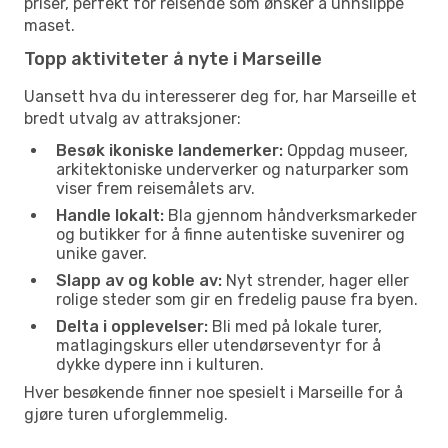
priser, perfekt for reisende som ønsker å unnslippe
maset.
Topp aktiviteter å nyte i Marseille
Uansett hva du interesserer deg for, har Marseille et
bredt utvalg av attraksjoner:
Besøk ikoniske landemerker:
Oppdag museer,
arkitektoniske underverker og naturparker som
viser frem reisemålets arv.
Handle lokalt:
Bla gjennom håndverksmarkeder
og butikker for å finne autentiske suvenirer og
unike gaver.
Slapp av og koble av:
Nyt strender, hager eller
rolige steder som gir en fredelig pause fra byen.
Delta i opplevelser:
Bli med på lokale turer,
matlagingskurs eller utendørseventyr for å
dykke dypere inn i kulturen.
Hver besøkende finner noe spesielt i Marseille for å
gjøre turen uforglemmelig.