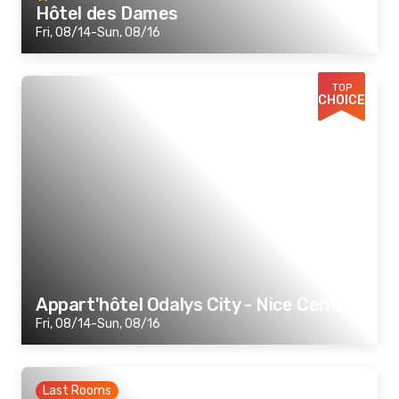
Hôtel des Dames
Fri, 08/14-Sun, 08/16
TOP
CHOICE
Appart'hôtel Odalys City - Nice Centre
Fri, 08/14-Sun, 08/16
Last Rooms