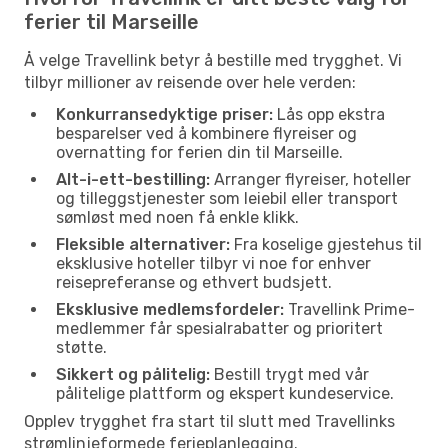
ferier til Marseille
Å velge Travellink betyr å bestille med trygghet. Vi
tilbyr millioner av reisende over hele verden:
Konkurransedyktige priser:
Lås opp ekstra
besparelser ved å kombinere flyreiser og
overnatting for ferien din til Marseille.
Alt-i-ett-bestilling:
Arranger flyreiser, hoteller
og tilleggstjenester som leiebil eller transport
sømløst med noen få enkle klikk.
Fleksible alternativer:
Fra koselige gjestehus til
eksklusive hoteller tilbyr vi noe for enhver
reisepreferanse og ethvert budsjett.
Eksklusive medlemsfordeler:
Travellink Prime-
medlemmer får spesialrabatter og prioritert
støtte.
Sikkert og pålitelig:
Bestill trygt med vår
pålitelige plattform og ekspert kundeservice.
Opplev trygghet fra start til slutt med Travellinks
strømlinjeformede ferieplanlegging.