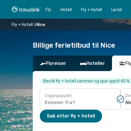
Fly
Hotell
Fly + Hotell
Lei bil
Fly + Hotell
Nice
Billige ferietilbud til Nice
Flyreiser
Hoteller
Fl
Bestill fly + hotell sammen og spar opptil 40 %
Utgangspunkt
De
Søk etter fly + hotell