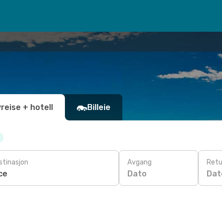
yreise + hotell
Billeie
stinasjon
Avgang
Retu
Dato
Dat