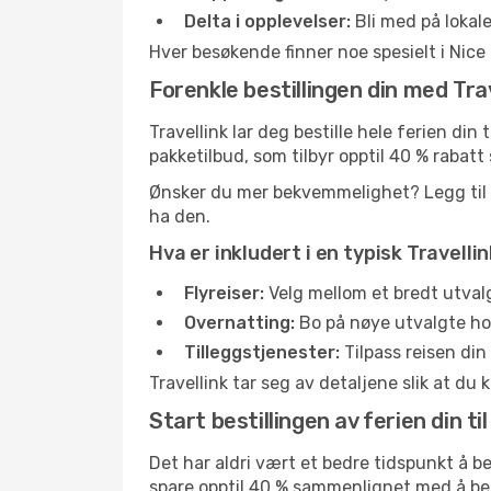
Delta i opplevelser:
Bli med på lokale
Hver besøkende finner noe spesielt i Nice
Forenkle bestillingen din med Trav
Travellink lar deg bestille hele ferien din 
pakketilbud, som tilbyr opptil 40 % rabat
Ønsker du mer bekvemmelighet? Legg til leie
ha den.
Hva er inkludert i en typisk Travelli
Flyreiser:
Velg mellom et bredt utvalg 
Overnatting:
Bo på nøye utvalgte hote
Tilleggstjenester:
Tilpass reisen din
Travellink tar seg av detaljene slik at du k
Start bestillingen av ferien din til
Det har aldri vært et bedre tidspunkt å bes
spare opptil 40 % sammenlignet med å bes