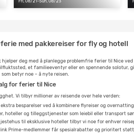
Fri, 08/21-Sun, 08/23
ferie med pakkereiser for fly og hotell
 hjelper deg med å planlegge problemfrie ferier til Nice ved 
 tilfluktssted, et familieeventyr eller en spennende solotur,
et som betyr noe – å nyte reisen.
lg for ferier til Nice
gghet. Vi tilbyr millioner av reisende over hele verden:
ekstra besparelser ved å kombinere flyreiser og overnatting f
r, hoteller og tilleggstjenester som leiebil eller transport s
jestehus til eksklusive hoteller tilbyr vi noe for enhver rei
link Prime-medlemmer får spesialrabatter og prioritert støtt