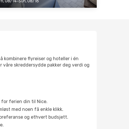
Fri, 08/14-Sun, 08/16
å kombinere flyreiser og hoteller i én
 gir våre skreddersydde pakker deg verdi og
or ferien din til Nice.
ømløst med noen få enkle klikk.
sepreferanse og ethvert budsjett.
e.