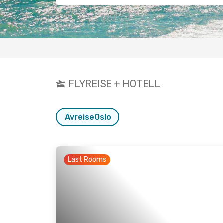
FLYREISE + HOTELL
Avreise
Oslo
Last Rooms