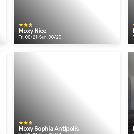
Moxy Nice
Fri, 08/21-Sun, 08/23
Moxy Sophia Antipolis