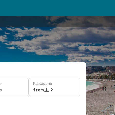
Passasjerer
r
o
1 rom
2