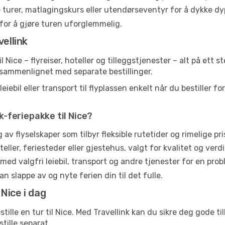
 turer, matlagingskurs eller utendørseventyr for å dykke dyp
 for å gjøre turen uforglemmelig.
ellink
til Nice – flyreiser, hoteller og tilleggstjenester – alt på ett
t sammenlignet med separate bestillinger.
bil eller transport til flyplassen enkelt når du bestiller for
nk-feriepakke til Nice?
av flyselskaper som tilbyr fleksible rutetider og rimelige pri
ller, feriesteder eller gjestehus, valgt for kvalitet og verdi
 med valgfri leiebil, transport og andre tjenester for en prob
an slappe av og nyte ferien din til det fulle.
 Nice i dag
tille en tur til Nice. Med Travellink kan du sikre deg gode ti
tille separat.