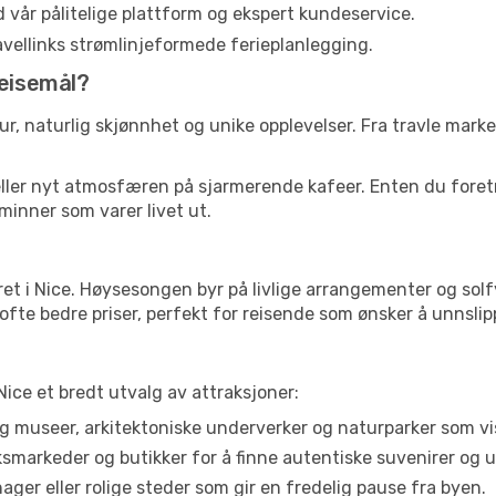
d vår pålitelige plattform og ekspert kundeservice.
ravellinks strømlinjeformede ferieplanlegging.
reisemål?
ur, naturlig skjønnhet og unike opplevelser. Fra travle markede
 eller nyt atmosfæren på sjarmerende kafeer. Enten du foretre
 minner som varer livet ut.
 i Nice. Høysesongen byr på livlige arrangementer og solfylt
ofte bedre priser, perfekt for reisende som ønsker å unnsli
Nice et bredt utvalg av attraksjoner:
 museer, arkitektoniske underverker og naturparker som vis
arkeder og butikker for å finne autentiske suvenirer og u
ager eller rolige steder som gir en fredelig pause fra byen.