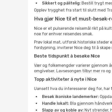
Sikkert og pålitelig:
Bestill trygt me
Opplev trygghet fra start til slutt med T
Hva gjør Nice til et must-besøk-
Nice er et pulserende reisemål rikt på kult
noe for enhver reisendes smak.
Prøv lokal mat, utforsk historiske steder
fordypning, inviterer Nice deg til å skape
Beste tidspunkt å besøke Nice
Vær og folkemengder varierer gjennom året
omgivelser. Lavsesongen tilbyr mer ro og 
Topp aktiviteter å nyte i Nice
Uansett hva du interesserer deg for, har 
Besøk ikoniske landemerker:
Oppdag
Handle lokalt:
Bla gjennom håndverksm
Slapp av og koble av:
Nyt strender, h