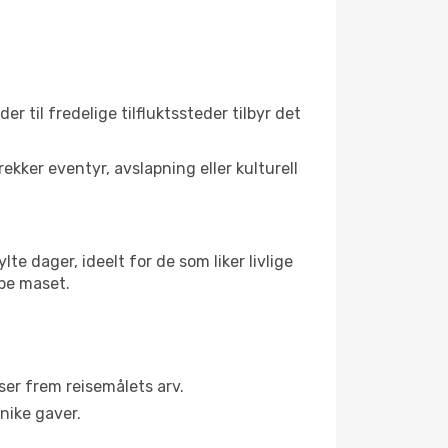
r til fredelige tilfluktssteder tilbyr det
kker eventyr, avslapning eller kulturell
e dager, ideelt for de som liker livlige
ppe maset.
er frem reisemålets arv.
nike gaver.