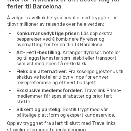
ferier til Barcelona
Å velge Travellink betyr å bestille med trygghet. Vi
tilbyr millioner av reisende over hele verden:
Konkurransedyktige priser:
Lås opp ekstra
besparelser ved å kombinere flyreiser og
overnatting for ferien din til Barcelona.
Alt-i-ett-bestilling:
Arranger flyreiser, hoteller
og tilleggstjenester som leiebil eller transport
sømløst med noen få enkle klikk.
Fleksible alternativer:
Fra koselige gjestehus til
eksklusive hoteller tilbyr vi noe for enhver
reisepreferanse og ethvert budsjett.
Eksklusive medlemsfordeler:
Travellink Prime-
medlemmer får spesialrabatter og prioritert
støtte.
Sikkert og pålitelig:
Bestill trygt med vår
pålitelige plattform og ekspert kundeservice.
Opplev trygghet fra start til slutt med Travellinks
strømlinjeformede ferieplanlegging.