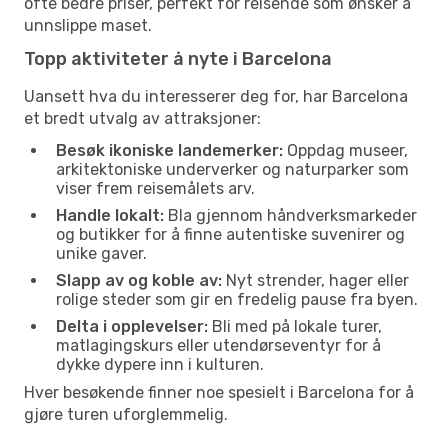
ofte bedre priser, perfekt for reisende som ønsker å
unnslippe maset.
Topp aktiviteter å nyte i Barcelona
Uansett hva du interesserer deg for, har Barcelona
et bredt utvalg av attraksjoner:
Besøk ikoniske landemerker:
Oppdag museer,
arkitektoniske underverker og naturparker som
viser frem reisemålets arv.
Handle lokalt:
Bla gjennom håndverksmarkeder
og butikker for å finne autentiske suvenirer og
unike gaver.
Slapp av og koble av:
Nyt strender, hager eller
rolige steder som gir en fredelig pause fra byen.
Delta i opplevelser:
Bli med på lokale turer,
matlagingskurs eller utendørseventyr for å
dykke dypere inn i kulturen.
Hver besøkende finner noe spesielt i Barcelona for å
gjøre turen uforglemmelig.