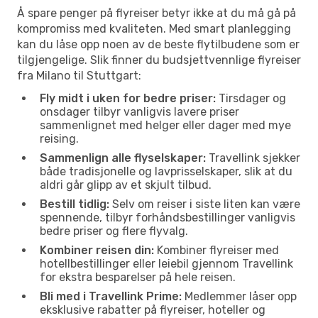
Å spare penger på flyreiser betyr ikke at du må gå på
kompromiss med kvaliteten. Med smart planlegging
kan du låse opp noen av de beste flytilbudene som er
tilgjengelige. Slik finner du budsjettvennlige flyreiser
fra Milano til Stuttgart:
Fly midt i uken for bedre priser:
Tirsdager og
onsdager tilbyr vanligvis lavere priser
sammenlignet med helger eller dager med mye
reising.
Sammenlign alle flyselskaper:
Travellink sjekker
både tradisjonelle og lavprisselskaper, slik at du
aldri går glipp av et skjult tilbud.
Bestill tidlig:
Selv om reiser i siste liten kan være
spennende, tilbyr forhåndsbestillinger vanligvis
bedre priser og flere flyvalg.
Kombiner reisen din:
Kombiner flyreiser med
hotellbestillinger eller leiebil gjennom Travellink
for ekstra besparelser på hele reisen.
Bli med i Travellink Prime:
Medlemmer låser opp
eksklusive rabatter på flyreiser, hoteller og