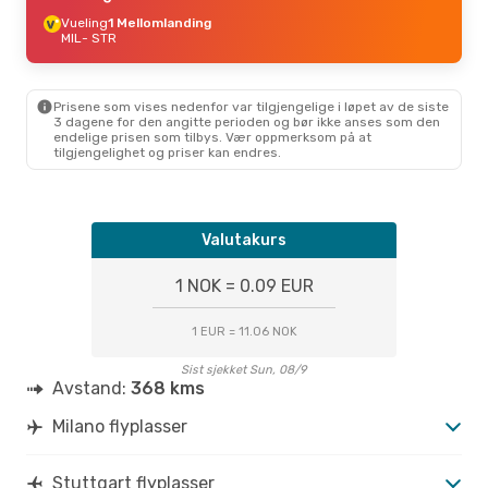
Vueling
1 Mellomlanding
MIL
- STR
Prisene som vises nedenfor var tilgjengelige i løpet av de siste
3 dagene for den angitte perioden og bør ikke anses som den
endelige prisen som tilbys. Vær oppmerksom på at
tilgjengelighet og priser kan endres.
Valutakurs
1 NOK = 0.09 EUR
1 EUR = 11.06 NOK
Sist sjekket Sun, 08/9
Avstand:
368 kms
Milano flyplasser
Stuttgart flyplasser