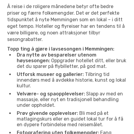
Å reise i de roligere månedene betyr ofte bedre
priser og færre folkemengder. Det er det perfekte
tidspunktet å nyte Memmingen som en lokal – i ditt
eget tempo. Hoteller og flyreiser har en tendens til å
være billigere, og noen attraksjoner tilbyr
sesongrabatter.
Topp ting å gjøre i lavsesongen i Memmingen:
Dra nytte av besparelser utenom
høysesongen:
Oppgrader hotellet ditt, eller bruk
det du sparer på flybilletter, på god mat.
Utforsk museer og gallerier:
Tilbring tid
innendørs med å avdekke historie, kunst og lokal
kultur.
Velvære- og spaopplevelser:
Slapp av med en
massasje, eller nyt en tradisjonell behandling
under oppholdet.
Prøv givende opplevelser:
Bli med på et
matlagingskurs eller en guidet lokal tur for å få
en dypere forbindelse med reisemålet.
Fotografering uten folkemengder:
Fang