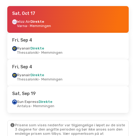
Thu, Sep 17
Sat, Oct 17
- Sun, Sep 20
Wizz Air Malta
Wizz Air
Direkte
Direkte
Bukarest
Varna
- Memmingen
- Memmingen
Wizz Air Malta
Direkte
Memmingen
- Bukarest
Fri, Sep 4
Mon, Sep 7
Ryanair
Direkte
- Mon, Sep 14
Thessaloniki
- Memmingen
Wizz Air Malta
Direkte
Bukarest
- Memmingen
Wizz Air Malta
Direkte
Fri, Sep 4
Memmingen
- Bukarest
Ryanair
Direkte
Thessaloniki
- Memmingen
Sat, Sep 19
Sun Express
Direkte
Antalya
- Memmingen
Prisene som vises nedenfor var tilgjengelige i løpet av de siste
3 dagene for den angitte perioden og bør ikke anses som den
endelige prisen som tilbys. Vær oppmerksom på at