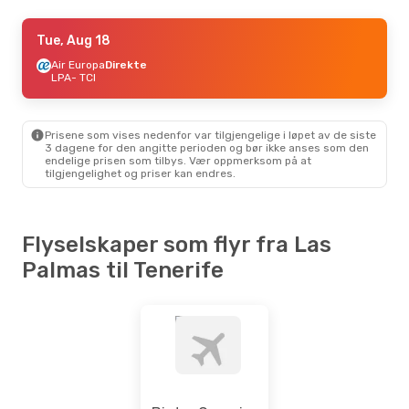
Thu, Oct 15
Tue, Aug 18
- Sat, Oct 17
Air Europa
Air Europa
Direkte
Direkte
LPA
LPA
- TCI
- TCI
Air Europa
Direkte
TCI
- LPA
Prisene som vises nedenfor var tilgjengelige i løpet av de siste
Thu, Sep 10
- Sun, Sep 13
3 dagene for den angitte perioden og bør ikke anses som den
endelige prisen som tilbys. Vær oppmerksom på at
Air Europa
Direkte
tilgjengelighet og priser kan endres.
LPA
- TCI
Air Europa
Direkte
TCI
- LPA
Flyselskaper som flyr fra Las
Sat, Aug 15
- Tue, Aug 25
Palmas til Tenerife
Air Europa
Direkte
LPA
- TCI
Air Europa
Direkte
TCI
- LPA