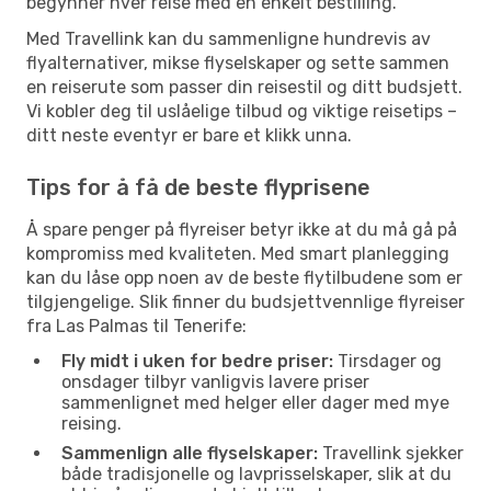
begynner hver reise med en enkelt bestilling.
Med Travellink kan du sammenligne hundrevis av
flyalternativer, mikse flyselskaper og sette sammen
en reiserute som passer din reisestil og ditt budsjett.
Vi kobler deg til uslåelige tilbud og viktige reisetips –
ditt neste eventyr er bare et klikk unna.
Tips for å få de beste flyprisene
Å spare penger på flyreiser betyr ikke at du må gå på
kompromiss med kvaliteten. Med smart planlegging
kan du låse opp noen av de beste flytilbudene som er
tilgjengelige. Slik finner du budsjettvennlige flyreiser
fra Las Palmas til Tenerife:
Fly midt i uken for bedre priser:
Tirsdager og
onsdager tilbyr vanligvis lavere priser
sammenlignet med helger eller dager med mye
reising.
Sammenlign alle flyselskaper:
Travellink sjekker
både tradisjonelle og lavprisselskaper, slik at du