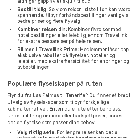
aldri går glipp av et skjult tilbud.
Bestill tidlig:
Selv om reiser i siste liten kan være
spennende, tilbyr forhåndsbestillinger vanligvis
bedre priser og flere flyvalg.
Kombiner reisen din:
Kombiner flyreiser med
hotellbestillinger eller leiebil gjennom Travellink
for ekstra besparelser på hele reisen.
Bli med i Travellink Prime:
Medlemmer låser opp
eksklusive rabatter på flyreiser, hoteller og
leiebiler, med ekstra fleksibilitet for endringer og
avbestillinger.
Populære flyselskaper på ruten
Flyr du fra Las Palmas til Tenerife? Du finner et bredt
utvalg av flyselskaper som tilbyr forskjellige
kabinalternativer. Enten du er ute etter benplass,
underholdning ombord eller budsjettpriser, finnes
det en flyreise som passer dine behov.
Velg riktig sete:
For lengre reiser kan det å