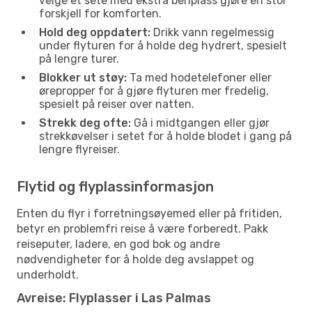
velge et sete med ekstra benplass gjøre en stor
forskjell for komforten.
Hold deg oppdatert:
Drikk vann regelmessig
under flyturen for å holde deg hydrert, spesielt
på lengre turer.
Blokker ut støy:
Ta med hodetelefoner eller
ørepropper for å gjøre flyturen mer fredelig,
spesielt på reiser over natten.
Strekk deg ofte:
Gå i midtgangen eller gjør
strekkøvelser i setet for å holde blodet i gang på
lengre flyreiser.
Flytid og flyplassinformasjon
Enten du flyr i forretningsøyemed eller på fritiden,
betyr en problemfri reise å være forberedt. Pakk
reiseputer, ladere, en god bok og andre
nødvendigheter for å holde deg avslappet og
underholdt.
Avreise: Flyplasser i Las Palmas