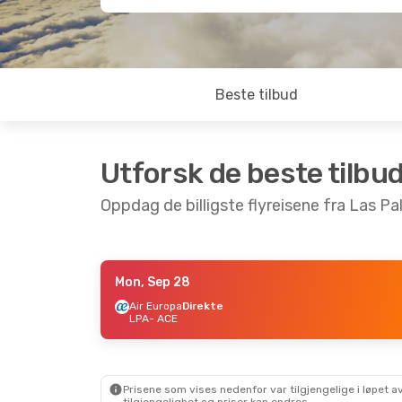
Beste tilbud
Utforsk de beste tilbu
Oppdag de billigste flyreisene fra Las Pa
Mon, Sep 28
Thu, Sep 10
- Sun, Sep 13
Sun, Aug 30
- 
Air Europa
Direkte
LPA
- ACE
Air Europa
Direkte
Air Europa
Dir
LPA
- ACE
LPA
- ACE
Air Europa
Direkte
Air Europa
Dir
ACE
- LPA
ACE
- LPA
Prisene som vises nedenfor var tilgjengelige i løpet