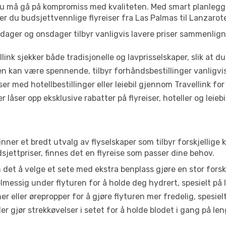
t du må gå på kompromiss med kvaliteten. Med smart planlegg
ner du budsjettvennlige flyreiser fra Las Palmas til Lanzarot
dager og onsdager tilbyr vanligvis lavere priser sammenlig
link sjekker både tradisjonelle og lavprisselskaper, slik at du 
ten kan være spennende, tilbyr forhåndsbestillinger vanligvis 
er med hotellbestillinger eller leiebil gjennom Travellink for
åser opp eksklusive rabatter på flyreiser, hoteller og leiebil
inner et bredt utvalg av flyselskaper som tilbyr forskjellige 
jettpriser, finnes det en flyreise som passer dine behov.
n det å velge et sete med ekstra benplass gjøre en stor forsk
messig under flyturen for å holde deg hydrert, spesielt på l
 eller ørepropper for å gjøre flyturen mer fredelig, spesielt
r gjør strekkøvelser i setet for å holde blodet i gang på leng