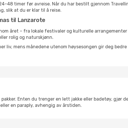
g 24–48 timer før avreise. Når du har bestilt gjennom Travel
 slik at du er klar til å reise.
mas til Lanzarote
nnom året – fra lokale festivaler og kulturelle arrangementer 
eller rolig og naturskjønn.
 mer liv, mens månedene utenom høysesongen gir deg bedre p
akker. Enten du trenger en lett jakke eller badetøy, gjør de
eller en paraply, avhengig av årstiden.