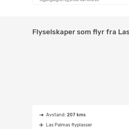
tilgjengelighet og priser kan endres.
Fri, Aug 14
- Tue, Aug 18
Binter Canarias
Direkte
LPA
- ACE
Air Europa
Direkte
ACE
- LPA
Flyselskaper som flyr fra La
Avstand:
207 kms
Las Palmas flyplasser