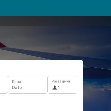
Passasjerer
Retur
Dato
1