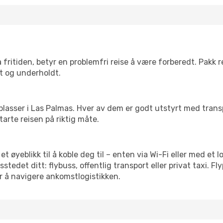
 fritiden, betyr en problemfri reise å være forberedt. Pakk 
t og underholdt.
 flyplasser i Las Palmas. Hver av dem er godt utstyrt med tran
arte reisen på riktig måte.
et øyeblikk til å koble deg til – enten via Wi-Fi eller med et
edet ditt: flybuss, offentlig transport eller privat taxi. F
or å navigere ankomstlogistikken.