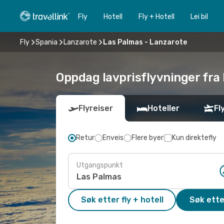
Fly
Hotell
Fly + Hotell
Lei bil
Fly
Spania
Lanzarote
Las Palmas - Lanzarote
Oppdag lavprisflyvninger fra 
Flyreiser
Hoteller
Fl
Retur
Enveis
Flere byer
Kun direktefly
Utgangspunkt
Søk etter fly + hotell
Søk ette