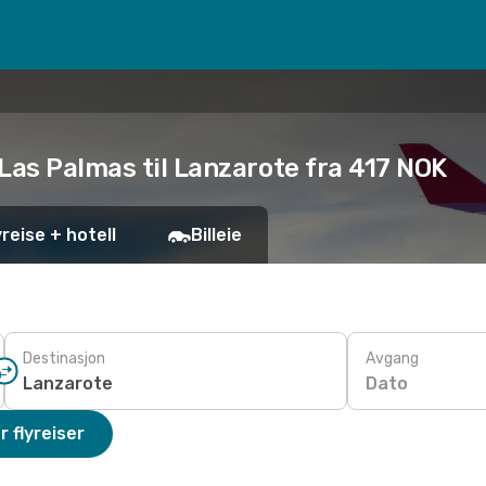
Las Palmas til Lanzarote fra 417 NOK
yreise + hotell
Billeie
Destinasjon
Avgang
Dato
r flyreiser