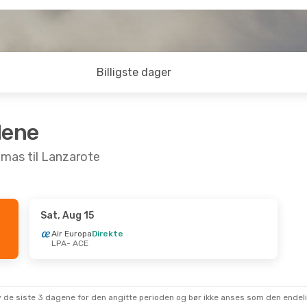
Billigste dager
dene
lmas til Lanzarote
Sat, Aug 15
Wed, Sep 2
Sat, Oct 3
- Sat, Oct 10
Air Europa
Direkte
LPA
- ACE
ekte
Air Europa
Direkte
LPA
- ACE
ekte
Air Europa
Direkte
ACE
- LPA
 av de siste 3 dagene for den angitte perioden og bør ikke anses som den ende