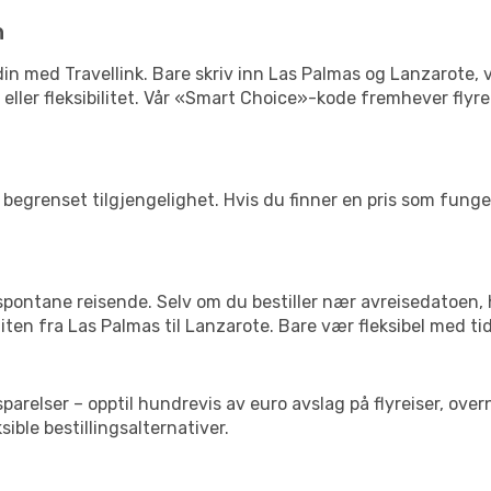
n
n din med Travellink. Bare skriv inn Las Palmas og Lanzarote, 
is eller fleksibilitet. Vår «Smart Choice»-kode fremhever fly
begrenset tilgjengelighet. Hvis du finner en pris som fungerer
 spontane reisende. Selv om du bestiller nær avreisedatoen,
 liten fra Las Palmas til Lanzarote. Bare vær fleksibel med ti
relser – opptil hundrevis av euro avslag på flyreiser, overn
sible bestillingsalternativer.