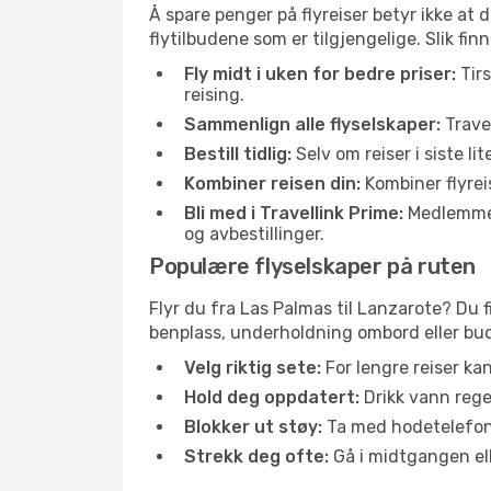
Å spare penger på flyreiser betyr ikke a
flytilbudene som er tilgjengelige. Slik fin
Fly midt i uken for bedre priser:
Tirs
reising.
Sammenlign alle flyselskaper:
Travel
Bestill tidlig:
Selv om reiser i siste li
Kombiner reisen din:
Kombiner flyreis
Bli med i Travellink Prime:
Medlemmer l
og avbestillinger.
Populære flyselskaper på ruten
Flyr du fra Las Palmas til Lanzarote? Du f
benplass, underholdning ombord eller buds
Velg riktig sete:
For lengre reiser ka
Hold deg oppdatert:
Drikk vann regel
Blokker ut støy:
Ta med hodetelefoner
Strekk deg ofte:
Gå i midtgangen elle