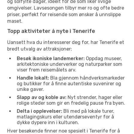
og solfylte dager, ideelt for de som liker livlige
omgivelser. Lavsesongen tilbyr mer ro og ofte bedre
priser, perfekt for reisende som ønsker å unnslippe
maset.
Topp aktiviteter å nyte i Tenerife
Uansett hva du interesserer deg for, har Tenerife et
bredt utvalg av attraksjoner:
Besøk ikoniske landemerker:
Oppdag museer,
arkitektoniske underverker og naturparker som
viser frem reisemålets arv.
Handle lokalt:
Bla gjennom håndverksmarkeder
og butikker for å finne autentiske suvenirer og
unike gaver.
Slapp av og koble av:
Nyt strender, hager eller
rolige steder som gir en fredelig pause fra byen.
Delta i opplevelser:
Bli med på lokale turer,
matlagingskurs eller utendørseventyr for å
dykke dypere inn i kulturen.
Hver besøkende finner noe spesielt i Tenerife for å