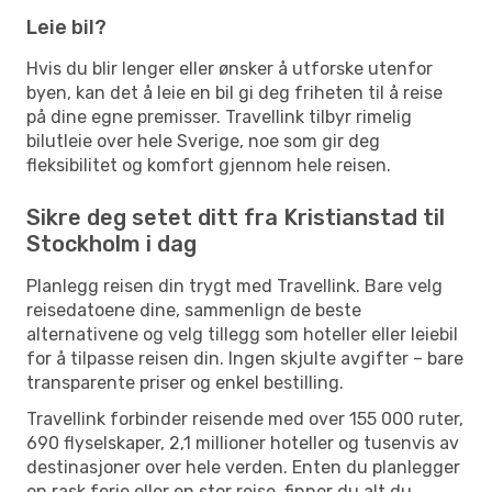
Leie bil?
Hvis du blir lenger eller ønsker å utforske utenfor
byen, kan det å leie en bil gi deg friheten til å reise
på dine egne premisser. Travellink tilbyr rimelig
bilutleie over hele Sverige, noe som gir deg
fleksibilitet og komfort gjennom hele reisen.
Sikre deg setet ditt fra Kristianstad til
Stockholm i dag
Planlegg reisen din trygt med Travellink. Bare velg
reisedatoene dine, sammenlign de beste
alternativene og velg tillegg som hoteller eller leiebil
for å tilpasse reisen din. Ingen skjulte avgifter – bare
transparente priser og enkel bestilling.
Travellink forbinder reisende med over 155 000 ruter,
690 flyselskaper, 2,1 millioner hoteller og tusenvis av
destinasjoner over hele verden. Enten du planlegger
en rask ferie eller en stor reise, finner du alt du