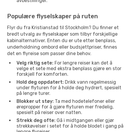
avbestillinger.
Populære flyselskaper på ruten
Flyr du fra Kristianstad til Stockholm? Du finner et
bredt utvalg av flyselskaper som tilbyr forskjellige
kabinalternativer. Enten du er ute etter benplass,
underholdning ombord eller budsjettpriser, finnes
det en flyreise som passer dine behov.
Velg riktig sete:
For lengre reiser kan det å
velge et sete med ekstra benplass gjøre en stor
forskjell for komforten.
Hold deg oppdatert:
Drikk vann regelmessig
under flyturen for å holde deg hydrert, spesielt
på lengre turer.
Blokker ut støy:
Ta med hodetelefoner eller
ørepropper for å gjøre flyturen mer fredelig,
spesielt på reiser over natten.
Strekk deg ofte:
Gå i midtgangen eller gjør
strekkøvelser i setet for å holde blodet i gang på
lengre flyreiser.