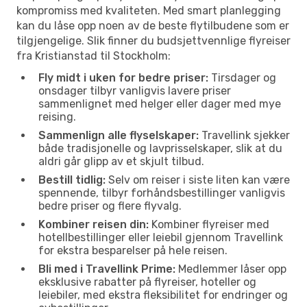
kompromiss med kvaliteten. Med smart planlegging
kan du låse opp noen av de beste flytilbudene som er
tilgjengelige. Slik finner du budsjettvennlige flyreiser
fra Kristianstad til Stockholm:
Fly midt i uken for bedre priser:
Tirsdager og
onsdager tilbyr vanligvis lavere priser
sammenlignet med helger eller dager med mye
reising.
Sammenlign alle flyselskaper:
Travellink sjekker
både tradisjonelle og lavprisselskaper, slik at du
aldri går glipp av et skjult tilbud.
Bestill tidlig:
Selv om reiser i siste liten kan være
spennende, tilbyr forhåndsbestillinger vanligvis
bedre priser og flere flyvalg.
Kombiner reisen din:
Kombiner flyreiser med
hotellbestillinger eller leiebil gjennom Travellink
for ekstra besparelser på hele reisen.
Bli med i Travellink Prime:
Medlemmer låser opp
eksklusive rabatter på flyreiser, hoteller og
leiebiler, med ekstra fleksibilitet for endringer og