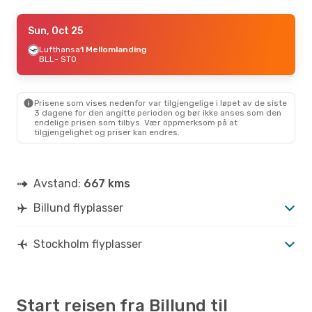
Thu, Sep 10
Sun, Oct 25
- Mon, Sep 14
Scandinavian Airlines
Lufthansa
1 Mellomlanding
Direkte
BLL
- STO
BLL
- STO
Scandinavian Airlines
Direkte
STO
- BLL
Prisene som vises nedenfor var tilgjengelige i løpet av de siste
3 dagene for den angitte perioden og bør ikke anses som den
endelige prisen som tilbys. Vær oppmerksom på at
tilgjengelighet og priser kan endres.
Avstand:
667 kms
Billund flyplasser
Stockholm flyplasser
Start reisen fra Billund til