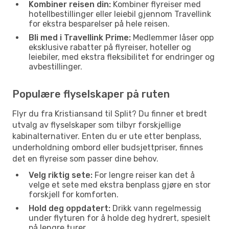
Kombiner reisen din:
Kombiner flyreiser med
hotellbestillinger eller leiebil gjennom Travellink
for ekstra besparelser på hele reisen.
Bli med i Travellink Prime:
Medlemmer låser opp
eksklusive rabatter på flyreiser, hoteller og
leiebiler, med ekstra fleksibilitet for endringer og
avbestillinger.
Populære flyselskaper på ruten
Flyr du fra Kristiansand til Split? Du finner et bredt
utvalg av flyselskaper som tilbyr forskjellige
kabinalternativer. Enten du er ute etter benplass,
underholdning ombord eller budsjettpriser, finnes
det en flyreise som passer dine behov.
Velg riktig sete:
For lengre reiser kan det å
velge et sete med ekstra benplass gjøre en stor
forskjell for komforten.
Hold deg oppdatert:
Drikk vann regelmessig
under flyturen for å holde deg hydrert, spesielt
på lengre turer.