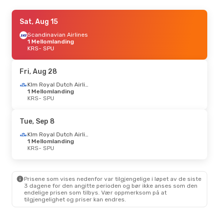
Sun, Aug 16
Sat, Aug 15
- Thu, Aug 20
Scandinavian Airlines
Klm Royal Dutch Airlines
1 Mellomlanding
1 Mellomlanding
KRS
KRS
- SPU
- SPU
Klm Royal Dutch Airlines
1 Mellomlanding
SPU
- KRS
Fri, Aug 28
Klm Royal Dutch Airlines
Mon, Oct 5
1 Mellomlanding
- Fri, Oct 9
KRS
- SPU
Klm Royal Dutch Airlines
1 Mellomlanding
KRS
- SPU
Tue, Sep 8
Klm Royal Dutch Airlines
1 Mellomlanding
Klm Royal Dutch Airlines
SPU
- KRS
1 Mellomlanding
KRS
- SPU
Mon, Sep 21
- Thu, Sep 24
Klm Royal Dutch Airlines
Prisene som vises nedenfor var tilgjengelige i løpet av de siste
1 Mellomlanding
3 dagene for den angitte perioden og bør ikke anses som den
KRS
- SPU
endelige prisen som tilbys. Vær oppmerksom på at
Klm Royal Dutch Airlines
tilgjengelighet og priser kan endres.
1 Mellomlanding
SPU
- KRS