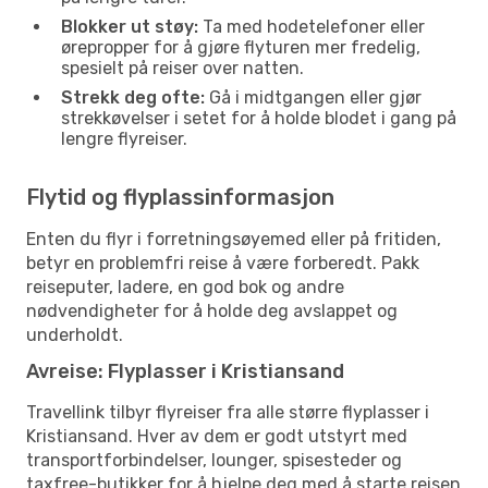
Blokker ut støy:
Ta med hodetelefoner eller
ørepropper for å gjøre flyturen mer fredelig,
spesielt på reiser over natten.
Strekk deg ofte:
Gå i midtgangen eller gjør
strekkøvelser i setet for å holde blodet i gang på
lengre flyreiser.
Flytid og flyplassinformasjon
Enten du flyr i forretningsøyemed eller på fritiden,
betyr en problemfri reise å være forberedt. Pakk
reiseputer, ladere, en god bok og andre
nødvendigheter for å holde deg avslappet og
underholdt.
Avreise: Flyplasser i Kristiansand
Travellink tilbyr flyreiser fra alle større flyplasser i
Kristiansand. Hver av dem er godt utstyrt med
transportforbindelser, lounger, spisesteder og
taxfree-butikker for å hjelpe deg med å starte reisen