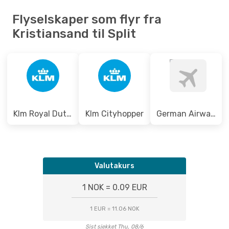
Thu, Sep 3
- Sun, Sep 6
Flyselskaper som flyr fra
Klm Royal Dutch Airlines
Kristiansand til Split
1 Mellomlanding
KRS
- SPU
Norwegian Air Shuttle
1 Mellomlanding
SPU
- KRS
Klm Royal Dutch Airlines
Klm Cityhopper
German Airways
Valutakurs
1 NOK = 0.09 EUR
1 EUR = 11.06 NOK
Sist sjekket Thu, 08/6