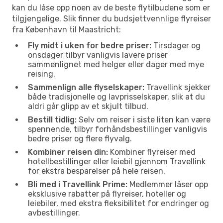
kan du låse opp noen av de beste flytilbudene som er
tilgjengelige. Slik finner du budsjettvennlige flyreiser
fra København til Maastricht:
Fly midt i uken for bedre priser:
Tirsdager og
onsdager tilbyr vanligvis lavere priser
sammenlignet med helger eller dager med mye
reising.
Sammenlign alle flyselskaper:
Travellink sjekker
både tradisjonelle og lavprisselskaper, slik at du
aldri går glipp av et skjult tilbud.
Bestill tidlig:
Selv om reiser i siste liten kan være
spennende, tilbyr forhåndsbestillinger vanligvis
bedre priser og flere flyvalg.
Kombiner reisen din:
Kombiner flyreiser med
hotellbestillinger eller leiebil gjennom Travellink
for ekstra besparelser på hele reisen.
Bli med i Travellink Prime:
Medlemmer låser opp
eksklusive rabatter på flyreiser, hoteller og
leiebiler, med ekstra fleksibilitet for endringer og
avbestillinger.