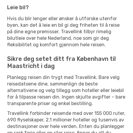
Leie bil?
Hvis du blir lenger eller ønsker å utforske utenfor
byen, kan det å leie en bil gi deg friheten til å reise
på dine egne premisser. Travellink tilbyr rimelig
bilutleie over hele Nederland, noe som gir deg
fleksibilitet og komfort gjennom hele reisen.
Sikre deg setet ditt fra København til
Maastricht i dag
Planlegg reisen din trygt med Travellink. Bare velg
reisedatoene dine, sammenlign de beste
alternativene og velg tillegg som hoteller eller leiebil
for å tilpasse reisen din. Ingen skjulte avgifter – bare
transparente priser og enkel bestilling.
Travellink forbinder reisende med over 155 000 ruter,
690 flyselskaper, 2,1 millioner hoteller og tusenvis av
destinasjoner over hele verden. Enten du planlegger
en rask ferie eller en stor reise, finner du alt du