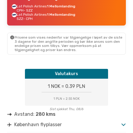
Lot Polish Airlines
1 Mellomlanding
CPH
- SZZ
Lot Polish Airlines
1 Mellomlanding
SZZ
- CPH
Prisene som vises nedenfor var tilgjengelige i løpet av de siste
3 dagene for den angitte perioden og bør ikke anses som den
endelige prisen som tilbys. Vær oppmerksom på at
tilgjengelighet og priser kan endres.
Valutakurs
1 NOK = 0.39 PLN
1 PLN = 2.55 NOK
Sist sjekket Thu, 08/6
Avstand:
280 kms
København flyplasser