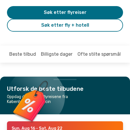
Søk etter flyreiser
Søk etter fly + hotell
Beste tilbud
Billigste dager
Ofte stilte spørsmål
Utforsk de beste tilbudene
Oppdag de billigste flyreisene fra
København til Szczecin
Sun, Aug 16
- Sat, Aug 22