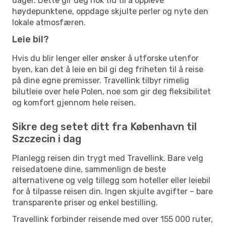
dager. Dette gir deg nok tid til å oppleve
høydepunktene, oppdage skjulte perler og nyte den
lokale atmosfæren.
Leie bil?
Hvis du blir lenger eller ønsker å utforske utenfor
byen, kan det å leie en bil gi deg friheten til å reise
på dine egne premisser. Travellink tilbyr rimelig
bilutleie over hele Polen, noe som gir deg fleksibilitet
og komfort gjennom hele reisen.
Sikre deg setet ditt fra København til
Szczecin i dag
Planlegg reisen din trygt med Travellink. Bare velg
reisedatoene dine, sammenlign de beste
alternativene og velg tillegg som hoteller eller leiebil
for å tilpasse reisen din. Ingen skjulte avgifter – bare
transparente priser og enkel bestilling.
Travellink forbinder reisende med over 155 000 ruter,