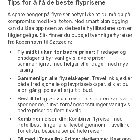
Tips for å få de beste flyprisene
Å spare penger på flyreiser betyr ikke at du må gå på
kompromiss med kvaliteten. Med smart planlegging
kan du låse opp noen av de beste flytilbudene som er
tilgjengelige. Slik finner du budsjettvennlige flyreiser
fra København til Szczecin:
Fly midt i uken for bedre priser:
Tirsdager og
onsdager tilbyr vanligvis lavere priser
sammenlignet med helger eller dager med mye
reising.
Sammenlign alle flyselskaper:
Travellink sjekker
både tradisjonelle og lavprisselskaper, slik at du
aldri går glipp av et skjult tilbud.
Bestill tidlig:
Selv om reiser i siste liten kan være
spennende, tilbyr forhåndsbestillinger vanligvis
bedre priser og flere flyvalg.
Kombiner reisen din:
Kombiner flyreiser med
hotellbestillinger eller leiebil gjennom Travellink
for ekstra besparelser på hele reisen.
Bli med i Travellink Prime:
Medlemmer låser opp