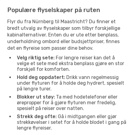
Populære flyselskaper på ruten
Flyr du fra Nürnberg til Maastricht? Du finner et
bredt utvalg av flyselskaper som tilbyr forskjellige
kabinalternativer. Enten du er ute etter benplass,
underholdning ombord eller budsjettpriser, finnes
det en flyreise som passer dine behov.
Velg riktig sete:
For lengre reiser kan det å
velge et sete med ekstra benplass gjøre en stor
forskjell for komforten.
Hold deg oppdatert:
Drikk vann regelmessig
under flyturen for å holde deg hydrert, spesielt
på lengre turer.
Blokker ut støy:
Ta med hodetelefoner eller
ørepropper for å gjøre flyturen mer fredelig,
spesielt på reiser over natten.
Strekk deg ofte:
Gå i midtgangen eller gjør
strekkøvelser i setet for å holde blodet i gang på
lengre flyreiser.