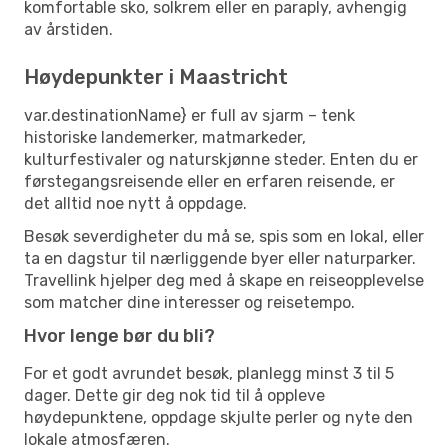
komfortable sko, solkrem eller en paraply, avhengig
av årstiden.
Høydepunkter i Maastricht
var.destinationName} er full av sjarm – tenk
historiske landemerker, matmarkeder,
kulturfestivaler og naturskjønne steder. Enten du er
førstegangsreisende eller en erfaren reisende, er
det alltid noe nytt å oppdage.
Besøk severdigheter du må se, spis som en lokal, eller
ta en dagstur til nærliggende byer eller naturparker.
Travellink hjelper deg med å skape en reiseopplevelse
som matcher dine interesser og reisetempo.
Hvor lenge bør du bli?
For et godt avrundet besøk, planlegg minst 3 til 5
dager. Dette gir deg nok tid til å oppleve
høydepunktene, oppdage skjulte perler og nyte den
lokale atmosfæren.