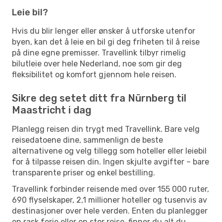
Leie bil?
Hvis du blir lenger eller ønsker å utforske utenfor
byen, kan det å leie en bil gi deg friheten til å reise
på dine egne premisser. Travellink tilbyr rimelig
bilutleie over hele Nederland, noe som gir deg
fleksibilitet og komfort gjennom hele reisen.
Sikre deg setet ditt fra Nürnberg til
Maastricht i dag
Planlegg reisen din trygt med Travellink. Bare velg
reisedatoene dine, sammenlign de beste
alternativene og velg tillegg som hoteller eller leiebil
for å tilpasse reisen din. Ingen skjulte avgifter – bare
transparente priser og enkel bestilling.
Travellink forbinder reisende med over 155 000 ruter,
690 flyselskaper, 2,1 millioner hoteller og tusenvis av
destinasjoner over hele verden. Enten du planlegger
en rask ferie eller en stor reise, finner du alt du