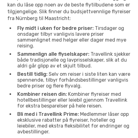
kan du låse opp noen av de beste flytilbudene som er
tilgjengelige. Slik finner du budsjettvennlige flyreiser
fra Nürnberg til Maastricht:
Fly midt i uken for bedre priser:
Tirsdager og
onsdager tilbyr vanligvis lavere priser
sammenlignet med helger eller dager med mye
reising.
Sammenlign alle flyselskaper:
Travellink sjekker
både tradisjonelle og lavprisselskaper, slik at du
aldri går glipp av et skjult tilbud.
Bestill tidlig:
Selv om reiser i siste liten kan være
spennende, tilbyr forhåndsbestillinger vanligvis
bedre priser og flere flyvalg.
Kombiner reisen din:
Kombiner flyreiser med
hotellbestillinger eller leiebil gjennom Travellink
for ekstra besparelser på hele reisen.
Bli med i Travellink Prime:
Medlemmer låser opp
eksklusive rabatter på flyreiser, hoteller og
leiebiler, med ekstra fleksibilitet for endringer og
avbestillinger.