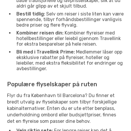
både tradisjonelle og lavprisselskaper, slik at du
aldri går glipp av et skjult tilbud.
Bestill tidlig:
Selv om reiser i siste liten kan være
spennende, tilbyr forhåndsbestillinger vanligvis
bedre priser og flere flyvalg.
Kombiner reisen din:
Kombiner flyreiser med
hotellbestillinger eller leiebil gjennom Travellink
for ekstra besparelser på hele reisen.
Bli med i Travellink Prime:
Medlemmer låser opp
eksklusive rabatter på flyreiser, hoteller og
leiebiler, med ekstra fleksibilitet for endringer og
avbestillinger.
Populære flyselskaper på ruten
Flyr du fra København til Barcelona? Du finner et
bredt utvalg av flyselskaper som tilbyr forskjellige
kabinalternativer. Enten du er ute etter benplass,
underholdning ombord eller budsjettpriser, finnes
det en flyreise som passer dine behov.
Velg riktig sete:
For lengre reiser kan det å