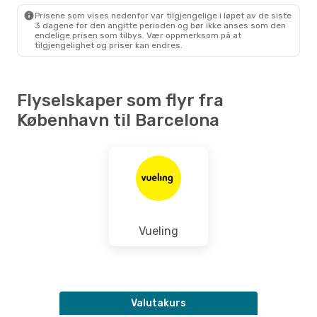
Vueling
Direkte
Prisene som vises nedenfor var tilgjengelige i løpet av de siste
BCN
- CPH
3 dagene for den angitte perioden og bør ikke anses som den
endelige prisen som tilbys. Vær oppmerksom på at
tilgjengelighet og priser kan endres.
Flyselskaper som flyr fra
København til Barcelona
Vueling
Valutakurs