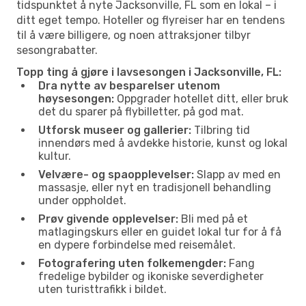
tidspunktet å nyte Jacksonville, FL som en lokal – i
ditt eget tempo. Hoteller og flyreiser har en tendens
til å være billigere, og noen attraksjoner tilbyr
sesongrabatter.
Topp ting å gjøre i lavsesongen i Jacksonville, FL:
Dra nytte av besparelser utenom
høysesongen:
Oppgrader hotellet ditt, eller bruk
det du sparer på flybilletter, på god mat.
Utforsk museer og gallerier:
Tilbring tid
innendørs med å avdekke historie, kunst og lokal
kultur.
Velvære- og spaopplevelser:
Slapp av med en
massasje, eller nyt en tradisjonell behandling
under oppholdet.
Prøv givende opplevelser:
Bli med på et
matlagingskurs eller en guidet lokal tur for å få
en dypere forbindelse med reisemålet.
Fotografering uten folkemengder:
Fang
fredelige bybilder og ikoniske severdigheter
uten turisttrafikk i bildet.