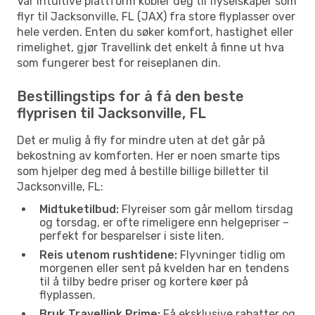
Vår intuitive plattform kobler deg til flyselskaper som
flyr til Jacksonville, FL (JAX) fra store flyplasser over
hele verden. Enten du søker komfort, hastighet eller
rimelighet, gjør Travellink det enkelt å finne ut hva
som fungerer best for reiseplanen din.
Bestillingstips for å få den beste
flyprisen til Jacksonville, FL
Det er mulig å fly for mindre uten at det går på
bekostning av komforten. Her er noen smarte tips
som hjelper deg med å bestille billige billetter til
Jacksonville, FL:
Midtuketilbud:
Flyreiser som går mellom tirsdag
og torsdag, er ofte rimeligere enn helgepriser –
perfekt for besparelser i siste liten.
Reis utenom rushtidene:
Flyvninger tidlig om
morgenen eller sent på kvelden har en tendens
til å tilby bedre priser og kortere køer på
flyplassen.
Bruk Travellink Prime:
Få eksklusive rabatter og