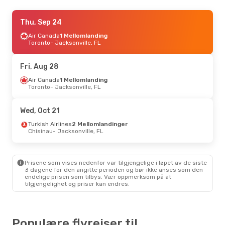
Thu, Aug 27
Thu, Sep 24
- Mon, Aug 31
Frontier Airlines
Air Canada
1 Mellomlanding
Direkte
Atlanta
Toronto
- Jacksonville, FL
- Jacksonville, FL
Frontier Airlines
Direkte
Jacksonville, FL
- Atlanta
Fri, Aug 28
Sat, Sep 5
Air Canada
- Mon, Sep 7
1 Mellomlanding
Toronto
- Jacksonville, FL
American Airlines
Direkte
New York
- Jacksonville, FL
Frontier Airlines
1 Mellomlanding
Wed, Oct 21
Jacksonville, FL
- New York
Turkish Airlines
2 Mellomlandinger
Chisinau
- Jacksonville, FL
Fri, Sep 25
- Sun, Sep 27
American Airlines
2 Mellomlandinger
Prisene som vises nedenfor var tilgjengelige i løpet av de siste
Aberdeen
- Jacksonville, FL
3 dagene for den angitte perioden og bør ikke anses som den
American Airlines
endelige prisen som tilbys. Vær oppmerksom på at
2 Mellomlandinger
tilgjengelighet og priser kan endres.
Jacksonville, FL
- Aberdeen
Populære flyreiser til