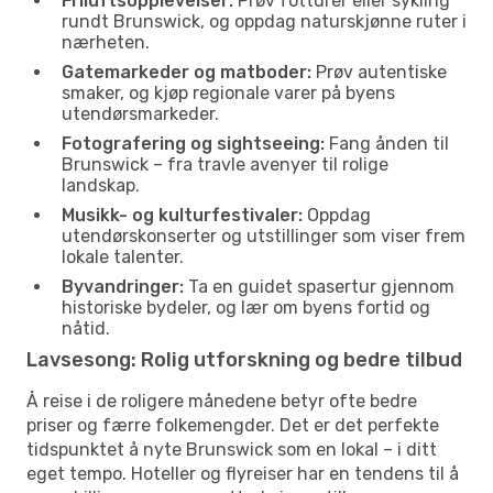
Friluftsopplevelser:
Prøv fotturer eller sykling
rundt Brunswick, og oppdag naturskjønne ruter i
nærheten.
Gatemarkeder og matboder:
Prøv autentiske
smaker, og kjøp regionale varer på byens
utendørsmarkeder.
Fotografering og sightseeing:
Fang ånden til
Brunswick – fra travle avenyer til rolige
landskap.
Musikk- og kulturfestivaler:
Oppdag
utendørskonserter og utstillinger som viser frem
lokale talenter.
Byvandringer:
Ta en guidet spasertur gjennom
historiske bydeler, og lær om byens fortid og
nåtid.
Lavsesong: Rolig utforskning og bedre tilbud
Å reise i de roligere månedene betyr ofte bedre
priser og færre folkemengder. Det er det perfekte
tidspunktet å nyte Brunswick som en lokal – i ditt
eget tempo. Hoteller og flyreiser har en tendens til å