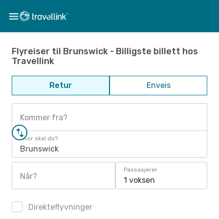
Flyreiser til Brunswick - Billigste billett hos
Travellink
Retur
Enveis
Kommer fra?
Hvor skal du?
Brunswick
Passasjerer
Når?
1 voksen
Direkteflyvninger