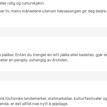
eller rolig og naturskjønn.
 mer liv, mens månedene utenom høysesongen gir deg bedre p
akker. Enten du trenger en lett jakke eller badetøy, gjør de
eller en paraply, avhengig av årstiden.
enk historiske landemerker, matmarkeder, kulturfestivaler o
ende, er det alltid noe nytt å oppdage.