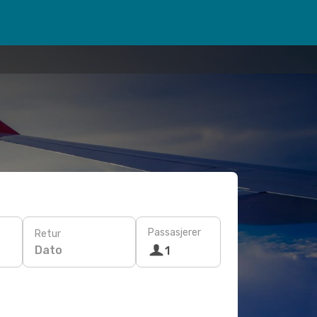
Passasjerer
Retur
Dato
1