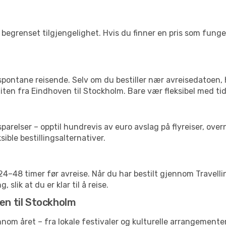
begrenset tilgjengelighet. Hvis du finner en pris som fungerer
 spontane reisende. Selv om du bestiller nær avreisedatoen,
 liten fra Eindhoven til Stockholm. Bare vær fleksibel med ti
relser – opptil hundrevis av euro avslag på flyreiser, overn
sible bestillingsalternativer.
g 24–48 timer før avreise. Når du har bestilt gjennom Travel
 slik at du er klar til å reise.
en til Stockholm
ennom året – fra lokale festivaler og kulturelle arrangementer