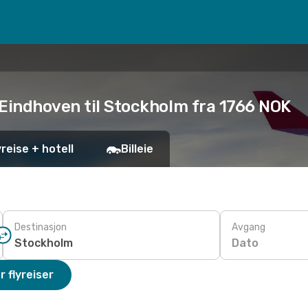
 Eindhoven til Stockholm fra 1766 NOK
yreise + hotell
Billeie
Destinasjon
Avgang
Dato
r flyreiser