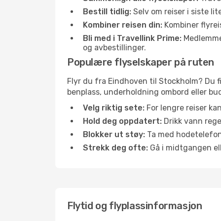
Bestill tidlig:
Selv om reiser i siste li
Kombiner reisen din:
Kombiner flyreis
Bli med i Travellink Prime:
Medlemmer l
og avbestillinger.
Populære flyselskaper på ruten
Flyr du fra Eindhoven til Stockholm? Du fi
benplass, underholdning ombord eller buds
Velg riktig sete:
For lengre reiser ka
Hold deg oppdatert:
Drikk vann regel
Blokker ut støy:
Ta med hodetelefoner
Strekk deg ofte:
Gå i midtgangen elle
Flytid og flyplassinformasjon