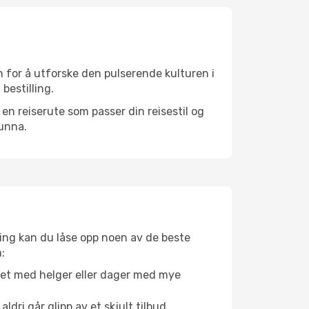
 for å utforske den pulserende kulturen i
bestilling.
n reiserute som passer din reisestil og
 unna.
ing kan du låse opp noen av de beste
:
net med helger eller dager med mye
aldri går glipp av et skjult tilbud.