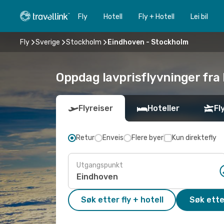
Fly
Hotell
Fly + Hotell
Lei bil
Fly
Sverige
Stockholm
Eindhoven - Stockholm
Oppdag lavprisflyvninger fra
Flyreiser
Hoteller
Fl
Retur
Enveis
Flere byer
Kun direktefly
Utgangspunkt
Søk etter fly + hotell
Søk ette