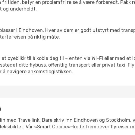
 fritiden, betyr en problemfri reise å være forberedt. Pakk 
t og underholdt.
 flyplasser i Eindhoven. Hver av dem er godt utstyrt med tran
arte reisen på riktig måte.
et øyeblikk til å koble deg til – enten via Wi-Fi eller med et
edet ditt: flybuss, offentlig transport eller privat taxi. F
or å navigere ankomstlogistikken.
n
n din med Travellink. Bare skriv inn Eindhoven og Stockholm, 
er fleksibilitet. Vår «Smart Choice»-kode fremhever flyreiser 