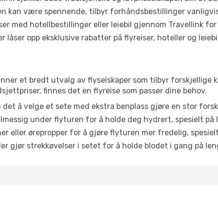
ten kan være spennende, tilbyr forhåndsbestillinger vanligvis 
er med hotellbestillinger eller leiebil gjennom Travellink for
åser opp eksklusive rabatter på flyreiser, hoteller og leiebil
nner et bredt utvalg av flyselskaper som tilbyr forskjellige 
jettpriser, finnes det en flyreise som passer dine behov.
n det å velge et sete med ekstra benplass gjøre en stor forsk
messig under flyturen for å holde deg hydrert, spesielt på l
 eller ørepropper for å gjøre flyturen mer fredelig, spesielt
r gjør strekkøvelser i setet for å holde blodet i gang på leng