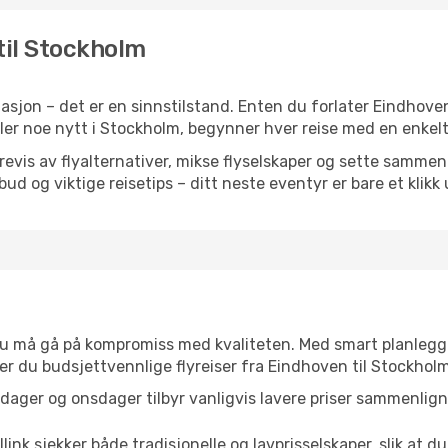
til Stockholm
sjon – det er en sinnstilstand. Enten du forlater Eindhoven
eller noe nytt i Stockholm, begynner hver reise med en enkelt 
is av flyalternativer, mikse flyselskaper og sette sammen e
ilbud og viktige reisetips – ditt neste eventyr er bare et klikk
t du må gå på kompromiss med kvaliteten. Med smart planlegg
nner du budsjettvennlige flyreiser fra Eindhoven til Stockholm
dager og onsdager tilbyr vanligvis lavere priser sammenlig
link sjekker både tradisjonelle og lavprisselskaper, slik at du 