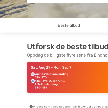
Beste tilbud
Utforsk de beste tilbu
Oppdag de billigste flyreisene fra Eindh
Sat, Aug 29
- Mon, Sep 7
Wizz Air
1 Mellomlanding
EIN
- STO
Klm Royal Dutch Airlines
1 Mellomlanding
STO
- EIN
Prisene som vises nedenfor var tilgjengelige i løpet