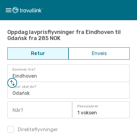
Oppdag lavprisflyvninger fra Eindhoven til
Gdańsk fra 285 NOK
Retur
Enveis
Kommer fra?
Eindhoven
Hvor skal du?
Gdańsk
Passasjerer
Når?
1 voksen
Direkteflyvninger