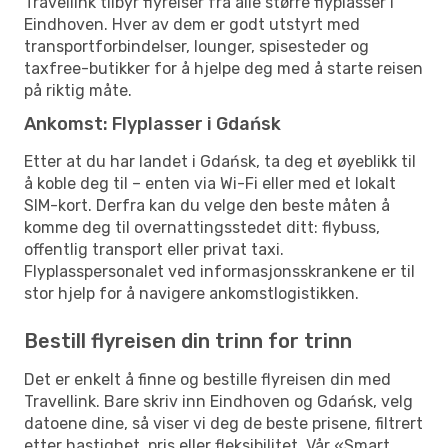
Travellink tilbyr flyreiser fra alle større flyplasser i
Eindhoven. Hver av dem er godt utstyrt med
transportforbindelser, lounger, spisesteder og
taxfree-butikker for å hjelpe deg med å starte reisen
på riktig måte.
Ankomst: Flyplasser i Gdańsk
Etter at du har landet i Gdańsk, ta deg et øyeblikk til
å koble deg til – enten via Wi-Fi eller med et lokalt
SIM-kort. Derfra kan du velge den beste måten å
komme deg til overnattingsstedet ditt: flybuss,
offentlig transport eller privat taxi.
Flyplasspersonalet ved informasjonsskrankene er til
stor hjelp for å navigere ankomstlogistikken.
Bestill flyreisen din trinn for trinn
Det er enkelt å finne og bestille flyreisen din med
Travellink. Bare skriv inn Eindhoven og Gdańsk, velg
datoene dine, så viser vi deg de beste prisene, filtrert
etter hastighet, pris eller fleksibilitet. Vår «Smart