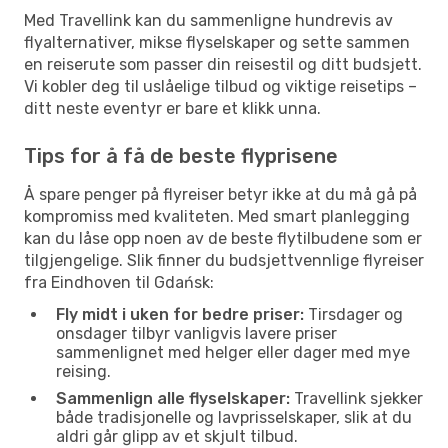
Med Travellink kan du sammenligne hundrevis av
flyalternativer, mikse flyselskaper og sette sammen
en reiserute som passer din reisestil og ditt budsjett.
Vi kobler deg til uslåelige tilbud og viktige reisetips –
ditt neste eventyr er bare et klikk unna.
Tips for å få de beste flyprisene
Å spare penger på flyreiser betyr ikke at du må gå på
kompromiss med kvaliteten. Med smart planlegging
kan du låse opp noen av de beste flytilbudene som er
tilgjengelige. Slik finner du budsjettvennlige flyreiser
fra Eindhoven til Gdańsk:
Fly midt i uken for bedre priser:
Tirsdager og
onsdager tilbyr vanligvis lavere priser
sammenlignet med helger eller dager med mye
reising.
Sammenlign alle flyselskaper:
Travellink sjekker
både tradisjonelle og lavprisselskaper, slik at du
aldri går glipp av et skjult tilbud.