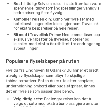
Bestill tidlig:
Selv om reiser i siste liten kan være
spennende, tilbyr forhåndsbestillinger vanligvis
bedre priser og flere flyvalg.
Kombiner reisen din:
Kombiner flyreiser med
hotellbestillinger eller leiebil gjennom Travellink
for ekstra besparelser på hele reisen.
Bli med i Travellink Prime:
Medlemmer låser opp
eksklusive rabatter på flyreiser, hoteller og
leiebiler, med ekstra fleksibilitet for endringer og
avbestillinger.
Populære flyselskaper på ruten
Flyr du fra Eindhoven til Gdańsk? Du finner et bredt
utvalg av flyselskaper som tilbyr forskjellige
kabinalternativer. Enten du er ute etter benplass,
underholdning ombord eller budsjettpriser, finnes
det en flyreise som passer dine behov.
Velg riktig sete:
For lengre reiser kan det å
velge et sete med ekstra benplass gjøre en stor