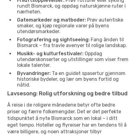
Friluftsopplevelser:
Prøv fotturer eller sykling
rundt Bismarck, og oppdag naturskjønne ruter i
nærheten.
Gatemarkeder og matboder:
Prøv autentiske
smaker, og kjøp regionale varer på byens
utendørsmarkeder.
Fotografering og sightseeing:
Fang ånden til
Bismarck – fra travle avenyer til rolige landskap.
Musikk- og kulturfestivaler:
Oppdag
utendørskonserter og utstillinger som viser frem
lokale talenter.
Byvandringer:
Ta en guidet spasertur gjennom
historiske bydeler, og lær om byens fortid og
nåtid.
Lavsesong: Rolig utforskning og bedre tilbud
Å reise i de roligere månedene betyr ofte bedre
priser og færre folkemengder. Det er det perfekte
tidspunktet å nyte Bismarck som en lokal – i ditt
eget tempo. Hoteller og flyreiser har en tendens til å
være billigere, og noen attraksjoner tilbyr