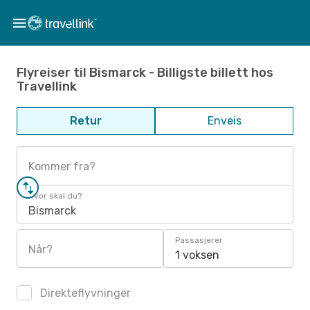
Flyreiser til Bismarck - Billigste billett hos
Travellink
Retur
Enveis
Kommer fra?
Hvor skal du?
Bismarck
Passasjerer
Når?
1 voksen
Direkteflyvninger