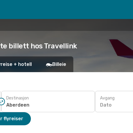
te billett hos Travellink
yreise + hotell
Billeie
Destinasjon
Avgang
Dato
r flyreiser