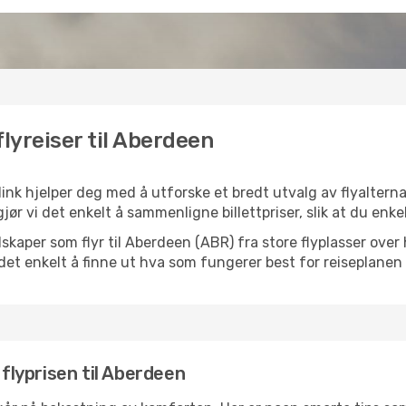
flyreiser til Aberdeen
ink hjelper deg med å utforske et bredt utvalg av flyalternat
jør vi det enkelt å sammenligne billettpriser, slik at du enke
selskaper som flyr til Aberdeen (ABR) fra store flyplasser ove
k det enkelt å finne ut hva som fungerer best for reiseplanen 
 flyprisen til Aberdeen