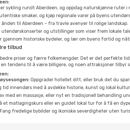
een:
ler sykling rundt Aberdeen, og oppdag naturskjønne ruter i
utentiske smaker, og kjøp regionale varer på byens utendør
ånden til Aberdeen – fra travle avenyer til rolige landskap.
tendørskonserter og utstillinger som viser frem lokale tal
 gjennom historiske bydeler, og lær om byens fortid og nåt
re tilbud
 bedre priser og færre folkemengder. Det er det perfekte t
r en tendens til å være billigere, og noen attraksjoner tilbyr
een:
høysesongen:
Oppgrader hotellet ditt, eller bruk det du spare
g tid innendørs med å avdekke historie, kunst og lokal kultur
av med en massasje, eller nyt en tradisjonell behandling un
 et matlagingskurs eller en guidet lokal tur for å få en dy
Fang fredelige bybilder og ikoniske severdigheter uten turistt