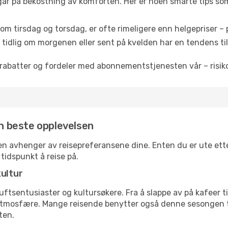
 går på bekostning av komforten. Her er noen smarte tips som 
om tirsdag og torsdag, er ofte rimeligere enn helgepriser – pe
tidlig om morgenen eller sent på kvelden har en tendens til 
rabatter og fordeler med abonnementstjenesten vår – risikof
en beste opplevelsen
een avhenger av reisepreferansene dine. Enten du er ute etter
 tidspunkt å reise på.
kultur
tsentusiaster og kultursøkere. Fra å slappe av på kafeer til 
atmosfære. Mange reisende benytter også denne sesongen til
ten.