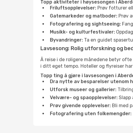
Topp aktiviteter i høysesongen i Aberd
Friluftsopplevelser:
Prøv fotturer el
Gatemarkeder og matboder:
Prøv a
Fotografering og sightseeing:
Fang 
Musikk- og kulturfestivaler:
Oppdag u
Byvandringer:
Ta en guidet spasertur
Lavsesong: Rolig utforskning og bed
Å reise i de roligere månedene betyr ofte
i ditt eget tempo. Hoteller og flyreiser ha
Topp ting å gjøre i lavsesongen i Aberd
Dra nytte av besparelser utenom 
Utforsk museer og gallerier:
Tilbrin
Velvære- og spaopplevelser:
Slapp 
Prøv givende opplevelser:
Bli med på
Fotografering uten folkemengder: