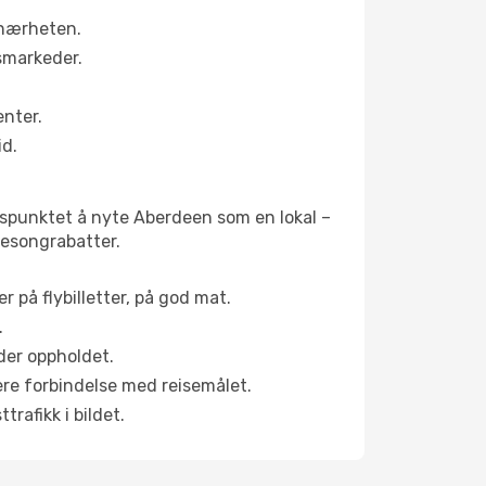
 nærheten.
smarkeder.
enter.
id.
idspunktet å nyte Aberdeen som en lokal –
 sesongrabatter.
r på flybilletter, på god mat.
.
der oppholdet.
pere forbindelse med reisemålet.
rafikk i bildet.