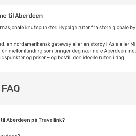
me til Aberdeen
ernasjonale knutepunkter. Hyppige ruter fra store globale bye
d, en nordamerikansk gateway eller en storby i Asia eller Mi
med én mellomlanding som bringer deg nærmere Aberdeen med 
tidspunkter og priser – og bestill den ideelle ruten i dag.
– FAQ
 til Aberdeen på Travellink?
berdeen?