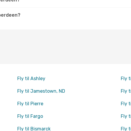
Aberdeen?
Fly til Ashley
Fly 
Fly til Jamestown, ND
Fly 
Fly til Pierre
Fly 
Fly til Fargo
Fly t
Fly til Bismarck
Fly t