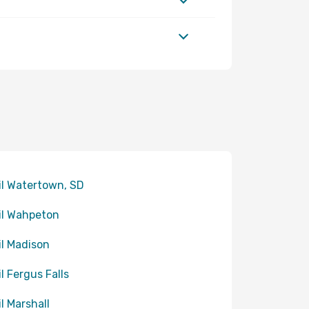
til Watertown, SD
til Wahpeton
til Madison
il Fergus Falls
il Marshall