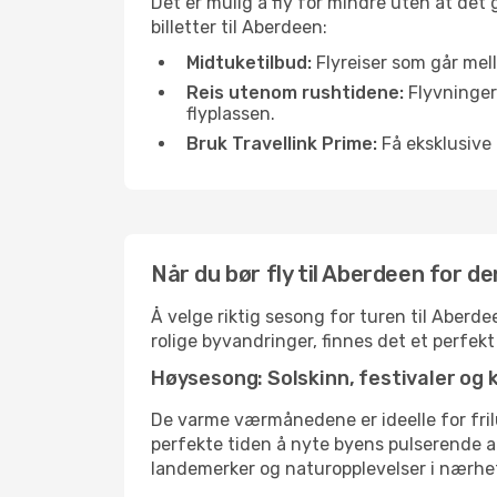
Det er mulig å fly for mindre uten at det
billetter til Aberdeen:
Midtuketilbud:
Flyreiser som går mell
Reis utenom rushtidene:
Flyvninger 
flyplassen.
Bruk Travellink Prime:
Få eksklusive 
Når du bør fly til Aberdeen for d
Å velge riktig sesong for turen til Aberd
rolige byvandringer, finnes det et perfekt
Høysesong: Solskinn, festivaler og 
De varme værmånedene er ideelle for friluf
perfekte tiden å nyte byens pulserende 
landemerker og naturopplevelser i nærhe