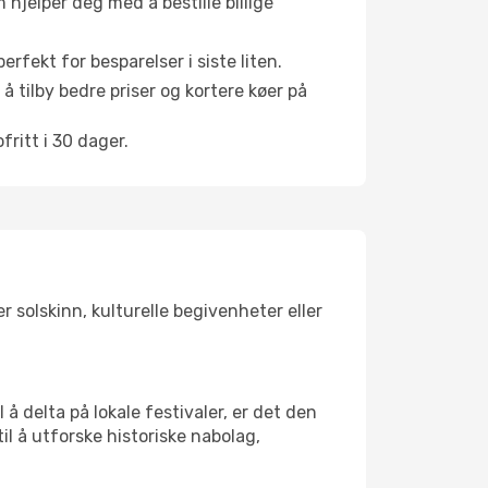
hjelper deg med å bestille billige
rfekt for besparelser i siste liten.
å tilby bedre priser og kortere køer på
ritt i 30 dager.
 solskinn, kulturelle begivenheter eller
å delta på lokale festivaler, er det den
 å utforske historiske nabolag,