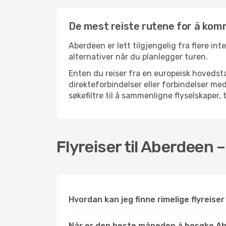
De mest reiste rutene for å kom
Aberdeen er lett tilgjengelig fra flere int
alternativer når du planlegger turen.
Enten du reiser fra en europeisk hovedsta
direkteforbindelser eller forbindelser 
søkefiltre til å sammenligne flyselskaper, 
Flyreiser til Aberdeen 
Hvordan kan jeg finne rimelige flyreiser
Når er den beste måneden å besøke A