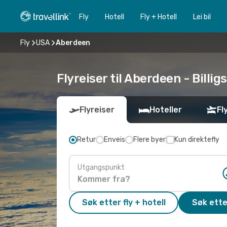
Fly
Hotell
Fly + Hotell
Lei bil
Fly
USA
Aberdeen
Flyreiser til Aberdeen - Billigs
Flyreiser
Hoteller
Fl
Retur
Enveis
Flere byer
Kun direktefly
Utgangspunkt
Søk etter fly + hotell
Søk ette