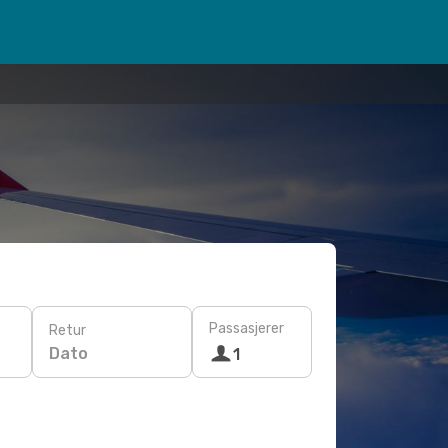
Passasjerer
Retur
Dato
1