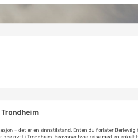
il Trondheim
sjon – det er en sinnstilstand. Enten du forlater Berlevåg 
ler noe nytt i Trondheim, begynner hver reise med en enkelt b