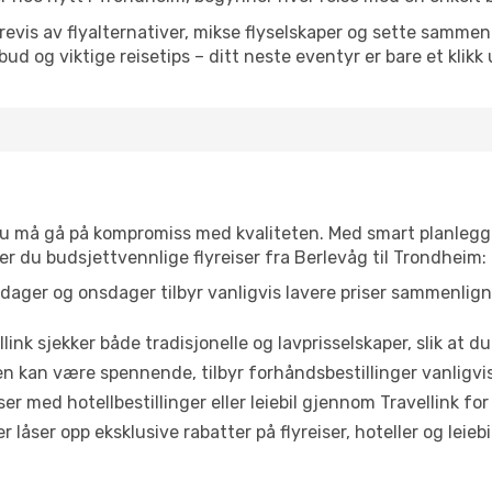
is av flyalternativer, mikse flyselskaper og sette sammen e
ilbud og viktige reisetips – ditt neste eventyr er bare et klikk
t du må gå på kompromiss med kvaliteten. Med smart planlegg
nner du budsjettvennlige flyreiser fra Berlevåg til Trondheim:
dager og onsdager tilbyr vanligvis lavere priser sammenlig
link sjekker både tradisjonelle og lavprisselskaper, slik at du 
ten kan være spennende, tilbyr forhåndsbestillinger vanligvis 
er med hotellbestillinger eller leiebil gjennom Travellink for
åser opp eksklusive rabatter på flyreiser, hoteller og leiebil