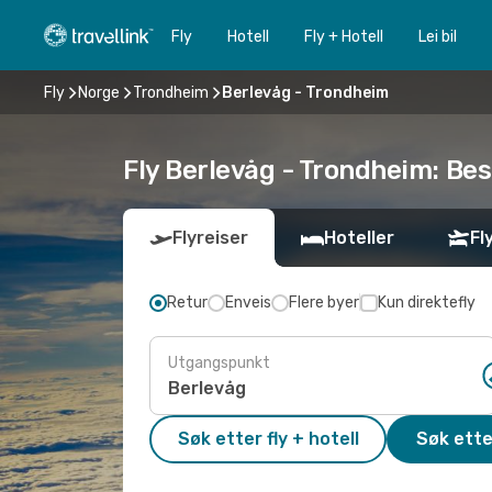
Fly
Hotell
Fly + Hotell
Lei bil
Fly
Norge
Trondheim
Berlevåg - Trondheim
Fly Berlevåg - Trondheim: Best
Flyreiser
Hoteller
Fl
Retur
Enveis
Flere byer
Kun direktefly
Utgangspunkt
Søk etter fly + hotell
Søk ette