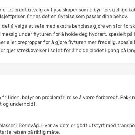
ner et bredt utvalg av flyselskaper som tilbyr forskjellige ka
jettpriser, finnes det en flyreise som passer dine behov.
n det å velge et sete med ekstra benplass gjøre en stor forsk
messig under flyturen for å holde deg hydrert, spesielt på l
 eller ørepropper for å gjøre flyturen mer fredelig, spesielt
r gjør strekkøvelser i setet for å holde blodet i gang på leng
 fritiden, betyr en problemfri reise å være forberedt. Pakk 
t og underholdt.
 flyplasser i Berlevåg. Hver av dem er godt utstyrt med transp
arte reisen på riktig måte.