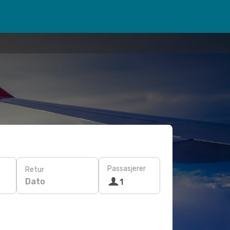
Passasjerer
Retur
Dato
1