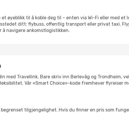
et øyeblikk til å koble deg til – enten via Wi-Fi eller med et
edet ditt: flybuss, offentlig transport eller privat taxi. F
or å navigere ankomstlogistikken.
n
n din med Travellink. Bare skriv inn Berlevåg og Trondheim, v
er fleksibilitet. Vår «Smart Choice»-kode fremhever flyreiser 
begrenset tilgjengelighet. Hvis du finner en pris som fungerer