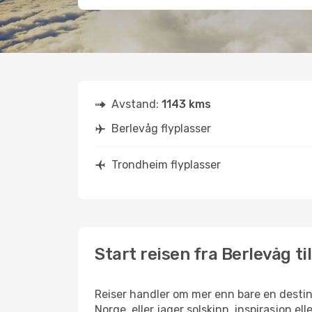
Avstand:
1143 kms
Berlevåg flyplasser
Trondheim flyplasser
Start reisen fra Berlevåg t
Reiser handler om mer enn bare en destina
Norge, eller jager solskinn, inspirasjon el