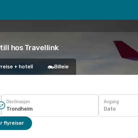
ill hos Travellink
yreise + hotell
Billeie
Destinasjon
Avgang
Dato
r flyreiser