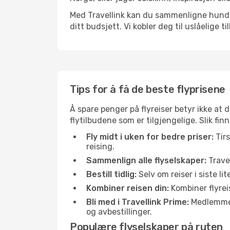
Med Travellink kan du sammenligne hundrev
ditt budsjett. Vi kobler deg til uslåelige t
Tips for å få de beste flyprisene
Å spare penger på flyreiser betyr ikke a
flytilbudene som er tilgjengelige. Slik fi
Fly midt i uken for bedre priser:
Tirs
reising.
Sammenlign alle flyselskaper:
Travel
Bestill tidlig:
Selv om reiser i siste li
Kombiner reisen din:
Kombiner flyreis
Bli med i Travellink Prime:
Medlemmer l
og avbestillinger.
Populære flyselskaper på ruten