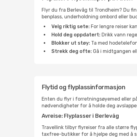
Flyr du fra Berlevåg til Trondheim? Du fin
benplass, underholdning ombord eller buds
Velg riktig sete:
For lengre reiser ka
Hold deg oppdatert:
Drikk vann regel
Blokker ut støy:
Ta med hodetelefoner
Strekk deg ofte:
Gå i midtgangen elle
Flytid og flyplassinformasjon
Enten du flyr i forretningsøyemed eller på
nødvendigheter for å holde deg avslappe
Avreise: Flyplasser i Berlevåg
Travellink tilbyr flyreiser fra alle større
taxfree-butikker for å hjelpe deg med å st