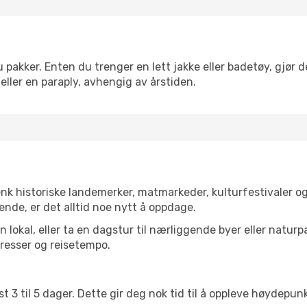
akker. Enten du trenger en lett jakke eller badetøy, gjør de
eller en paraply, avhengig av årstiden.
enk historiske landemerker, matmarkeder, kulturfestivaler o
ende, er det alltid noe nytt å oppdage.
lokal, eller ta en dagstur til nærliggende byer eller naturp
resser og reisetempo.
t 3 til 5 dager. Dette gir deg nok tid til å oppleve høydepu