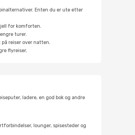
binalternativer. Enten du er ute etter
jell for komforten.
engre turer.
 på reiser over natten.
re flyreiser.
reiseputer, ladere, en god bok og andre
ortforbindelser, lounger, spisesteder og