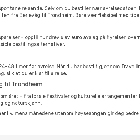
 spontane reisende. Selv om du bestiller nær avreisedatoen,
 liten fra Berlevåg til Trondheim. Bare vær fleksibel med tide
relser – opptil hundrevis av euro avslag på flyreiser, overn
sible bestillingsalternativer.
g 24–48 timer før avreise. Når du har bestilt gjennom Travel
 slik at du er klar til å reise.
g til Trondheim
nom året – fra lokale festivaler og kulturelle arrangementer 
lig og naturskjønn.
 mer liv, mens månedene utenom høysesongen gir deg bedre p