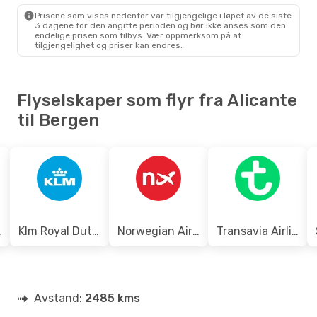
Norwegian Air Sweden
Direkte
Prisene som vises nedenfor var tilgjengelige i løpet av de siste
ALC
- BGO
3 dagene for den angitte perioden og bør ikke anses som den
Klm Royal Dutch Airlines
endelige prisen som tilbys. Vær oppmerksom på at
1 Mellomlanding
tilgjengelighet og priser kan endres.
BGO
- ALC
Flyselskaper som flyr fra Alicante
til Bergen
eden
Klm Royal Dutch Airlines
Norwegian Air Shuttle
Transavia Airlines
Avstand:
2485 kms