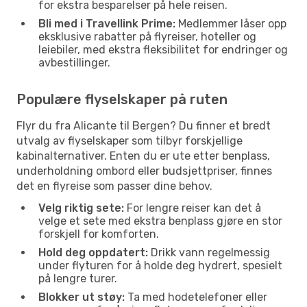
for ekstra besparelser på hele reisen.
Bli med i Travellink Prime:
Medlemmer låser opp
eksklusive rabatter på flyreiser, hoteller og
leiebiler, med ekstra fleksibilitet for endringer og
avbestillinger.
Populære flyselskaper på ruten
Flyr du fra Alicante til Bergen? Du finner et bredt
utvalg av flyselskaper som tilbyr forskjellige
kabinalternativer. Enten du er ute etter benplass,
underholdning ombord eller budsjettpriser, finnes
det en flyreise som passer dine behov.
Velg riktig sete:
For lengre reiser kan det å
velge et sete med ekstra benplass gjøre en stor
forskjell for komforten.
Hold deg oppdatert:
Drikk vann regelmessig
under flyturen for å holde deg hydrert, spesielt
på lengre turer.
Blokker ut støy:
Ta med hodetelefoner eller