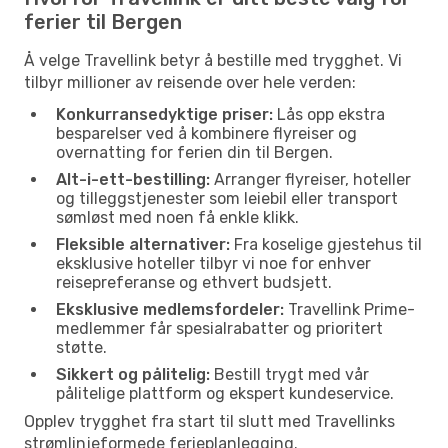
ferier til Bergen
Å velge Travellink betyr å bestille med trygghet. Vi
tilbyr millioner av reisende over hele verden:
Konkurransedyktige priser:
Lås opp ekstra
besparelser ved å kombinere flyreiser og
overnatting for ferien din til Bergen.
Alt-i-ett-bestilling:
Arranger flyreiser, hoteller
og tilleggstjenester som leiebil eller transport
sømløst med noen få enkle klikk.
Fleksible alternativer:
Fra koselige gjestehus til
eksklusive hoteller tilbyr vi noe for enhver
reisepreferanse og ethvert budsjett.
Eksklusive medlemsfordeler:
Travellink Prime-
medlemmer får spesialrabatter og prioritert
støtte.
Sikkert og pålitelig:
Bestill trygt med vår
pålitelige plattform og ekspert kundeservice.
Opplev trygghet fra start til slutt med Travellinks
strømlinjeformede ferieplanlegging.