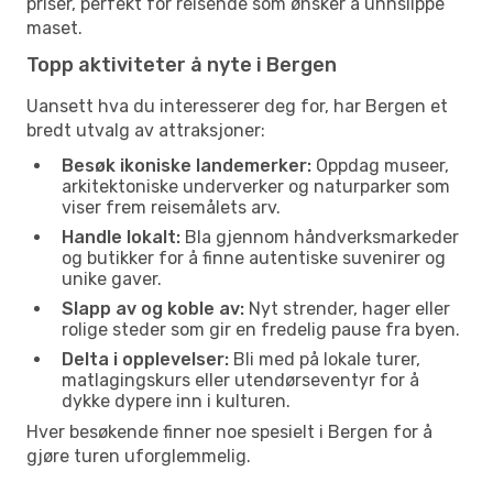
priser, perfekt for reisende som ønsker å unnslippe
maset.
Topp aktiviteter å nyte i Bergen
Uansett hva du interesserer deg for, har Bergen et
bredt utvalg av attraksjoner:
Besøk ikoniske landemerker:
Oppdag museer,
arkitektoniske underverker og naturparker som
viser frem reisemålets arv.
Handle lokalt:
Bla gjennom håndverksmarkeder
og butikker for å finne autentiske suvenirer og
unike gaver.
Slapp av og koble av:
Nyt strender, hager eller
rolige steder som gir en fredelig pause fra byen.
Delta i opplevelser:
Bli med på lokale turer,
matlagingskurs eller utendørseventyr for å
dykke dypere inn i kulturen.
Hver besøkende finner noe spesielt i Bergen for å
gjøre turen uforglemmelig.