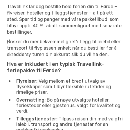
Travellink lar deg bestille hele ferien din til Førde –
flyreiser, hoteller og tilleggstjenester – alt på ett
sted. Spar tid og penger med våre pakketilbud, som
tilbyr opptil 40 % rabatt sammenlignet med separate
bestillinger.
Ønsker du mer bekvemmelighet? Legg til leiebil eller
transport til flyplassen enkelt når du bestiller for å
skreddersy turen din akkurat slik du vil ha den.
Hva er inkludert i en typisk Travellink-
feriepakke til Førde?
Flyreiser:
Velg mellom et bredt utvalg av
flyselskaper som tilbyr fleksible rutetider og
rimelige priser.
Overnatting:
Bo på nøye utvalgte hoteller,
feriesteder eller gjestehus, valgt for kvalitet og
verdi.
Tilleggstjenester:
Tilpass reisen din med valgfri
leiebil, transport og andre tjenester for en
problemfri opplevelse.