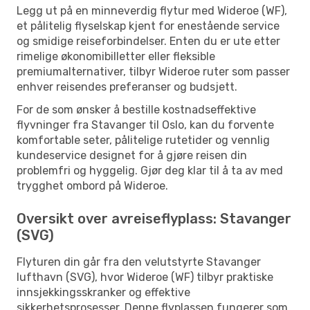
Legg ut på en minneverdig flytur med Wideroe (WF),
et pålitelig flyselskap kjent for enestående service
og smidige reiseforbindelser. Enten du er ute etter
rimelige økonomibilletter eller fleksible
premiumalternativer, tilbyr Wideroe ruter som passer
enhver reisendes preferanser og budsjett.
For de som ønsker å bestille kostnadseffektive
flyvninger fra Stavanger til Oslo, kan du forvente
komfortable seter, pålitelige rutetider og vennlig
kundeservice designet for å gjøre reisen din
problemfri og hyggelig. Gjør deg klar til å ta av med
trygghet ombord på Wideroe.
Oversikt over avreiseflyplass: Stavanger
(SVG)
Flyturen din går fra den velutstyrte Stavanger
lufthavn (SVG), hvor Wideroe (WF) tilbyr praktiske
innsjekkingsskranker og effektive
sikkerhetsprosesser. Denne flyplassen fungerer som