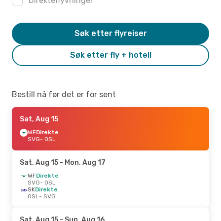
Direkteflyvninger
Søk etter flyreiser
Søk etter fly + hotell
Bestill nå før det er for sent
Sat, Aug 15
WF
Direkte
SVG
- OSL
Sat, Aug 15
- Mon, Aug 17
WF
Direkte
SVG
- OSL
SK
Direkte
OSL
- SVG
Sat, Aug 15
- Sun, Aug 16