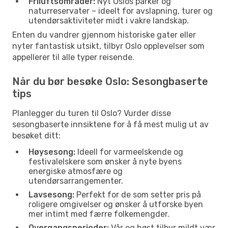
Friluftsområder:
Nyt Oslos parker og
naturreservater – ideelt for avslapning, turer og
utendørsaktiviteter midt i vakre landskap.
Enten du vandrer gjennom historiske gater eller
nyter fantastisk utsikt, tilbyr Oslo opplevelser som
appellerer til alle typer reisende.
Når du bør besøke Oslo: Sesongbaserte
tips
Planlegger du turen til Oslo? Vurder disse
sesongbaserte innsiktene for å få mest mulig ut av
besøket ditt:
Høysesong:
Ideell for varmeelskende og
festivalelskere som ønsker å nyte byens
energiske atmosfære og
utendørsarrangementer.
Lavsesong:
Perfekt for de som setter pris på
roligere omgivelser og ønsker å utforske byen
mer intimt med færre folkemengder.
Overgangsperioder:
Vår og høst tilbyr mildt vær