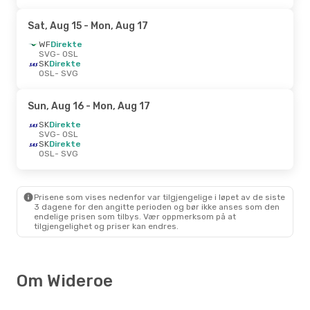
Sat, Aug 15
- Mon, Aug 17
WF
Direkte
SVG
- OSL
SK
Direkte
OSL
- SVG
Sun, Aug 16
- Mon, Aug 17
SK
Direkte
SVG
- OSL
SK
Direkte
OSL
- SVG
Prisene som vises nedenfor var tilgjengelige i løpet av de siste
3 dagene for den angitte perioden og bør ikke anses som den
endelige prisen som tilbys. Vær oppmerksom på at
tilgjengelighet og priser kan endres.
Om Wideroe