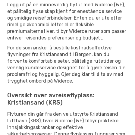
Legg ut på en minneverdig flytur med Wideroe (WF),
et pålitelig flyselskap kjent for enestående service
og smidige reiseforbindelser. Enten du er ute etter
rimelige økonomibilletter eller fleksible
premiumalternativer, tilbyr Wideroe ruter som passer
enhver reisendes preferanser og budsjett.
For de som ønsker å bestille kostnadseffektive
flyvninger fra Kristiansand til Bergen, kan du
forvente komfortable seter, pålitelige rutetider og
vennlig kundeservice designet for å gjøre reisen din
problemfri og hyggelig. Gjør deg klar til å ta av med
trygghet ombord på Wideroe.
Oversikt over avreiseflyplass:
Kristiansand (KRS)
Flyturen din går fra den velutstyrte Kristiansand
lufthavn (KRS), hvor Wideroe (WF) tilbyr praktiske
innsjekkingsskranker og effektive
sikkerhetsprosesser. Denne flyplassen fungerer som