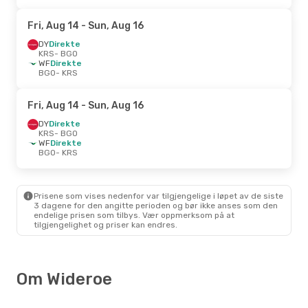
Fri, Aug 14
- Sun, Aug 16
DY
Direkte
KRS
- BGO
WF
Direkte
BGO
- KRS
Fri, Aug 14
- Sun, Aug 16
DY
Direkte
KRS
- BGO
WF
Direkte
BGO
- KRS
Prisene som vises nedenfor var tilgjengelige i løpet av de siste
3 dagene for den angitte perioden og bør ikke anses som den
endelige prisen som tilbys. Vær oppmerksom på at
tilgjengelighet og priser kan endres.
Om Wideroe