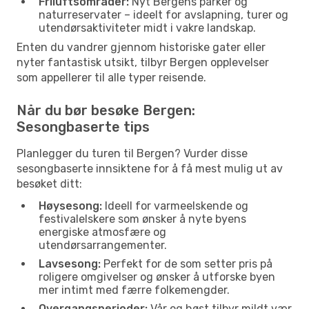
Friluftsområder:
Nyt Bergens parker og
naturreservater – ideelt for avslapning, turer og
utendørsaktiviteter midt i vakre landskap.
Enten du vandrer gjennom historiske gater eller
nyter fantastisk utsikt, tilbyr Bergen opplevelser
som appellerer til alle typer reisende.
Når du bør besøke Bergen:
Sesongbaserte tips
Planlegger du turen til Bergen? Vurder disse
sesongbaserte innsiktene for å få mest mulig ut av
besøket ditt:
Høysesong:
Ideell for varmeelskende og
festivalelskere som ønsker å nyte byens
energiske atmosfære og
utendørsarrangementer.
Lavsesong:
Perfekt for de som setter pris på
roligere omgivelser og ønsker å utforske byen
mer intimt med færre folkemengder.
Overgangsperioder:
Vår og høst tilbyr mildt vær