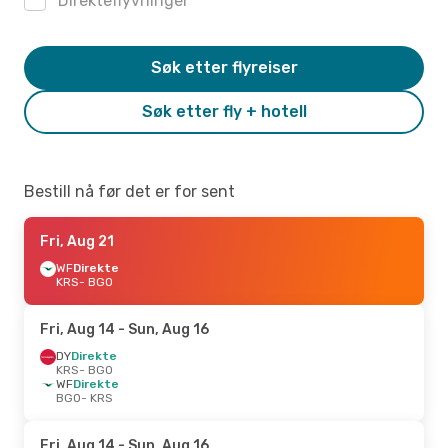
Direkteflyvninger
Søk etter flyreiser
Søk etter fly + hotell
Bestill nå før det er for sent
Fri, Aug 21
WF
Direkte
KRS
- BGO
Fri, Aug 14
- Sun, Aug 16
DY
Direkte
KRS
- BGO
WF
Direkte
BGO
- KRS
Fri, Aug 14
- Sun, Aug 16