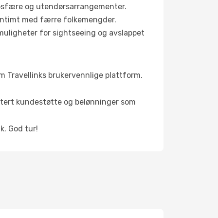
mosfære og utendørsarrangementer.
r intimt med færre folkemengder.
muligheter for sightseeing og avslappet
om Travellinks brukervennlige plattform.
oritert kundestøtte og belønninger som
k. God tur!