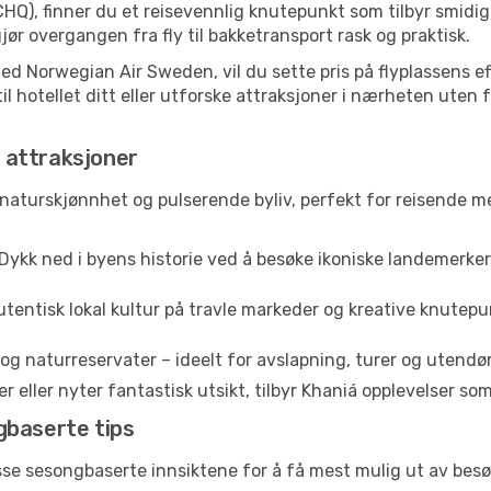
CHQ), finner du et reisevennlig knutepunkt som tilbyr smidi
ør overgangen fra fly til bakketransport rask og praktisk.
 med Norwegian Air Sweden, vil du sette pris på flyplassens eff
il hotellet ditt eller utforske attraksjoner i nærheten uten f
 attraksjoner
, naturskjønnhet og pulserende byliv, perfekt for reisende me
Dykk ned i byens historie ved å besøke ikoniske landemerk
tentisk lokal kultur på travle markeder og kreative knutep
og naturreservater – ideelt for avslapning, turer og utendør
eller nyter fantastisk utsikt, tilbyr Khaniá opplevelser som a
gbaserte tips
sse sesongbaserte innsiktene for å få mest mulig ut av besøk