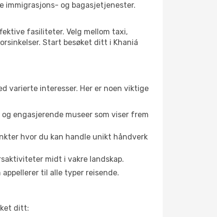
ge immigrasjons- og bagasjetjenester.
ektive fasiliteter. Velg mellom taxi,
orsinkelser. Start besøket ditt i Khaniá
d varierte interesser. Her er noen viktige
er og engasjerende museer som viser frem
unkter hvor du kan handle unikt håndverk
saktiviteter midt i vakre landskap.
ppellerer til alle typer reisende.
et ditt: