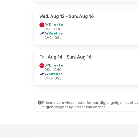
Wed, Aug 12
- Sun, Aug 16
DY
Direkte
OSL
- CHQ
AY
Direkte
CHQ
- OSL
Fri, Aug 14
- Sun, Aug 16
DY
Direkte
OSL
- CHQ
AY
Direkte
CHQ
- OSL
Prisene som vises nedenfor var tilgjengelige i løpet
tilgjengelighet og priser kan endres.