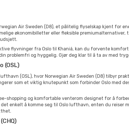
wegian Air Sweden (D8), et pålitelig flyselskap kjent for e
imelige økonomibilletter eller fleksible premiumalternativer
udsjett.
tive flyvninger fra Oslo til Khaniá, kan du forvente komforta
din problemfri og hyggelig. Gjør deg klar til å ta av med t
lo (OSL)
 lufthavn (OSL), hvor Norwegian Air Sweden (D8) tilbyr prakt
ngerer som et viktig knutepunkt som forbinder Oslo med des
free-shopping og komfortable venterom designet for å forbed
t enkelt å komme seg til Oslo lufthavn, enten du reiser med 
tthet.
á (CHQ)