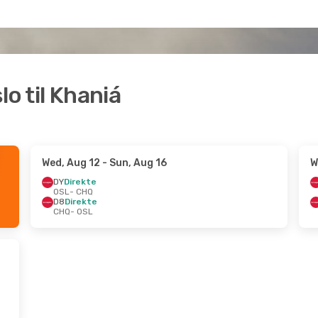
slo til Khaniá
Wed, Aug 12
- Sun, Aug 16
W
DY
Direkte
OSL
- CHQ
D8
Direkte
CHQ
- OSL