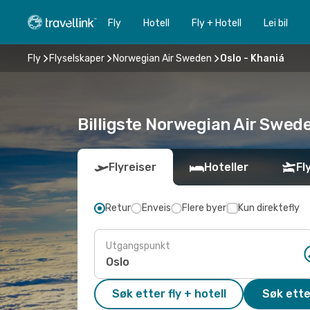
Fly
Hotell
Fly + Hotell
Lei bil
Fly
Flyselskaper
Norwegian Air Sweden
Oslo - Khaniá
Billigste Norwegian Air Swede
Flyreiser
Hoteller
Fl
Retur
Enveis
Flere byer
Kun direktefly
Utgangspunkt
Søk etter fly + hotell
Søk ette