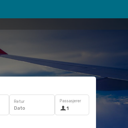
Passasjerer
Retur
Dato
1