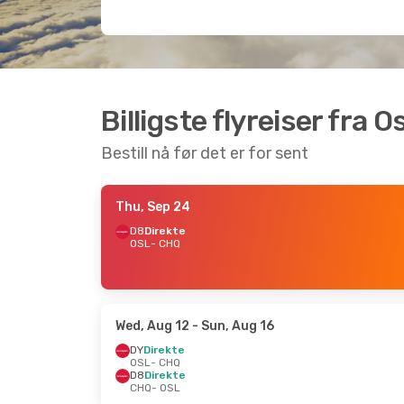
Billigste flyreiser fra O
Bestill nå før det er for sent
Thu, Sep 24
D8
Direkte
OSL
- CHQ
Wed, Aug 12
- Sun, Aug 16
DY
Direkte
OSL
- CHQ
D8
Direkte
CHQ
- OSL