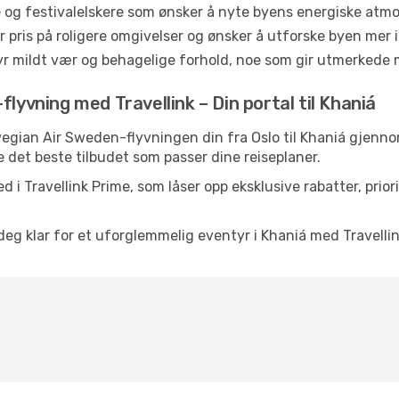
e og festivalelskere som ønsker å nyte byens energiske at
r pris på roligere omgivelser og ønsker å utforske byen me
byr mildt vær og behagelige forhold, noe som gir utmerkede 
lyvning med Travellink – Din portal til Khaniá
orwegian Air Sweden-flyvningen din fra Oslo til Khaniá gjenn
e det beste tilbudet som passer dine reiseplaner.
d i Travellink Prime, som låser opp eksklusive rabatter, pri
r deg klar for et uforglemmelig eventyr i Khaniá med Travellin