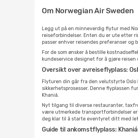
Om Norwegian Air Sweden
Legg ut på en minneverdig flytur med Nor
reiseforbindelser. Enten du er ute etter r
passer enhver reisendes preferanser og b
For de som ønsker å bestille kostnadseffek
kundeservice designet for å gjøre reisen 
Oversikt over avreiseflyplass: Os
Flyturen din går fra den velutstyrte Oslo
sikkerhetsprosesser. Denne flyplassen fu
Khaniá.
Nyt tilgang til diverse restauranter, tax
være utmerkede transportforbindelser er de
deg klar til å starte eventyret ditt med le
Guide til ankomstflyplass: Khani