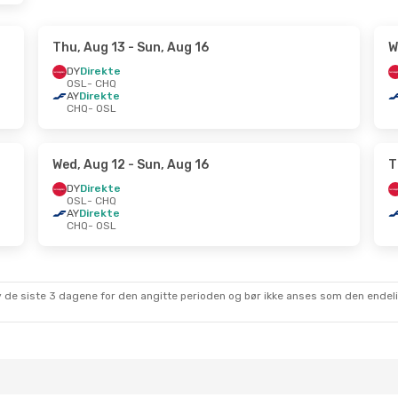
Thu, Aug 13
- Sun, Aug 16
W
DY
Direkte
OSL
- CHQ
AY
Direkte
CHQ
- OSL
Wed, Aug 12
- Sun, Aug 16
T
DY
Direkte
OSL
- CHQ
AY
Direkte
CHQ
- OSL
 av de siste 3 dagene for den angitte perioden og bør ikke anses som den ende