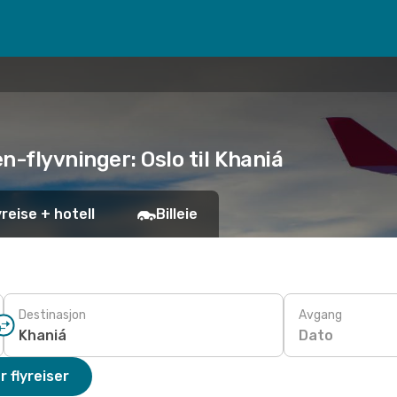
n-flyvninger: Oslo til Khaniá
yreise + hotell
Billeie
Destinasjon
Avgang
Dato
r flyreiser