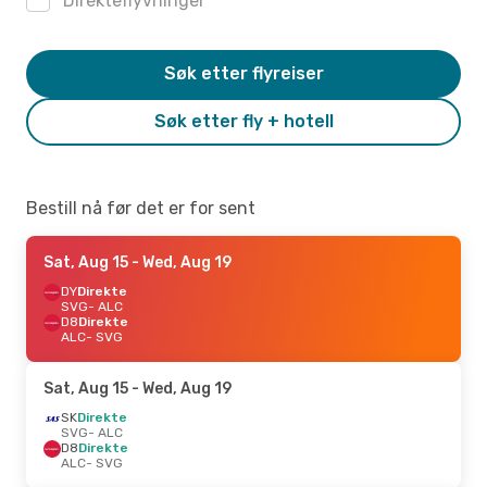
Direkteflyvninger
Søk etter flyreiser
Søk etter fly + hotell
Bestill nå før det er for sent
Sat, Aug 15
- Wed, Aug 19
DY
Direkte
SVG
- ALC
D8
Direkte
ALC
- SVG
Sat, Aug 15
- Wed, Aug 19
SK
Direkte
SVG
- ALC
D8
Direkte
ALC
- SVG