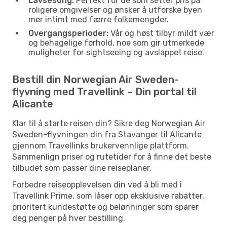
Lavsesong:
Perfekt for de som setter pris på
roligere omgivelser og ønsker å utforske byen
mer intimt med færre folkemengder.
Overgangsperioder:
Vår og høst tilbyr mildt vær
og behagelige forhold, noe som gir utmerkede
muligheter for sightseeing og avslappet reise.
Bestill din Norwegian Air Sweden-
flyvning med Travellink – Din portal til
Alicante
Klar til å starte reisen din? Sikre deg Norwegian Air
Sweden-flyvningen din fra Stavanger til Alicante
gjennom Travellinks brukervennlige plattform.
Sammenlign priser og rutetider for å finne det beste
tilbudet som passer dine reiseplaner.
Forbedre reiseopplevelsen din ved å bli med i
Travellink Prime, som låser opp eksklusive rabatter,
prioritert kundestøtte og belønninger som sparer
deg penger på hver bestilling.