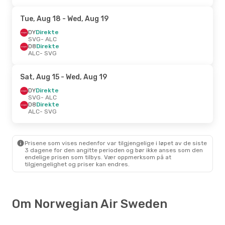
Tue, Aug 18
- Wed, Aug 19
DY
Direkte
SVG
- ALC
D8
Direkte
ALC
- SVG
Sat, Aug 15
- Wed, Aug 19
DY
Direkte
SVG
- ALC
D8
Direkte
ALC
- SVG
Prisene som vises nedenfor var tilgjengelige i løpet av de siste
3 dagene for den angitte perioden og bør ikke anses som den
endelige prisen som tilbys. Vær oppmerksom på at
tilgjengelighet og priser kan endres.
Om Norwegian Air Sweden