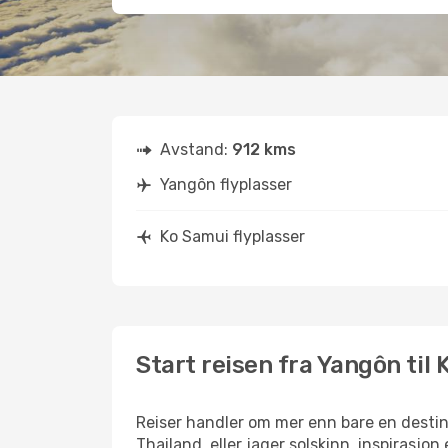
Avstand:
912 kms
Yangôn flyplasser
Ko Samui flyplasser
Start reisen fra Yangôn til
Reiser handler om mer enn bare en destina
Thailand, eller jager solskinn, inspirasjon