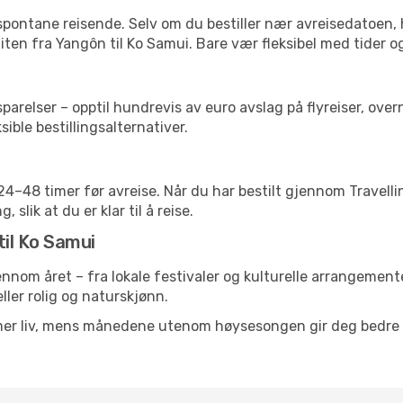
 spontane reisende. Selv om du bestiller nær avreisedatoen,
 liten fra Yangôn til Ko Samui. Bare vær fleksibel med tider o
relser – opptil hundrevis av euro avslag på flyreiser, overn
sible bestillingsalternativer.
g 24–48 timer før avreise. Når du har bestilt gjennom Travel
 slik at du er klar til å reise.
til Ko Samui
jennom året – fra lokale festivaler og kulturelle arrangemente
eller rolig og naturskjønn.
 mer liv, mens månedene utenom høysesongen gir deg bedre p