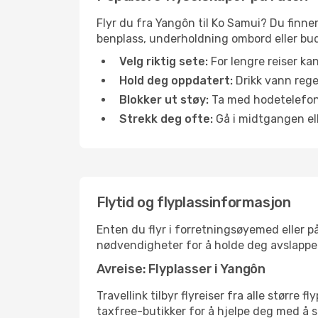
Flyr du fra Yangôn til Ko Samui? Du finner
benplass, underholdning ombord eller buds
Velg riktig sete:
For lengre reiser ka
Hold deg oppdatert:
Drikk vann regel
Blokker ut støy:
Ta med hodetelefoner
Strekk deg ofte:
Gå i midtgangen elle
Flytid og flyplassinformasjon
Enten du flyr i forretningsøyemed eller på
nødvendigheter for å holde deg avslappe
Avreise: Flyplasser i Yangôn
Travellink tilbyr flyreiser fra alle større
taxfree-butikker for å hjelpe deg med å st