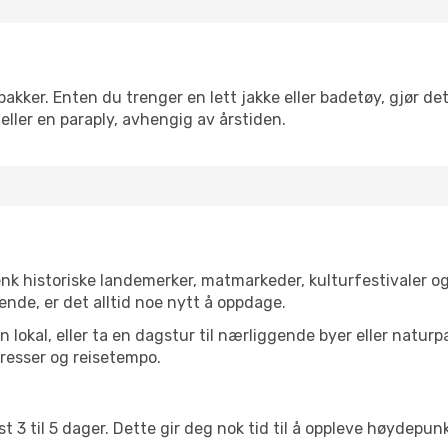
kker. Enten du trenger en lett jakke eller badetøy, gjør det
eller en paraply, avhengig av årstiden.
enk historiske landemerker, matmarkeder, kulturfestivaler o
ende, er det alltid noe nytt å oppdage.
lokal, eller ta en dagstur til nærliggende byer eller naturp
resser og reisetempo.
t 3 til 5 dager. Dette gir deg nok tid til å oppleve høydepu