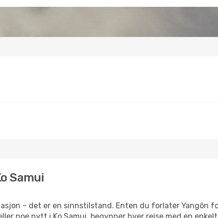
 Ko Samui
sjon – det er en sinnstilstand. Enten du forlater Yangôn fo
 eller noe nytt i Ko Samui, begynner hver reise med en enkelt 