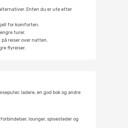
alternativer. Enten du er ute etter
jell for komforten.
engre turer.
 på reiser over natten.
re flyreiser.
reiseputer, ladere, en god bok og andre
tforbindelser, lounger, spisesteder og