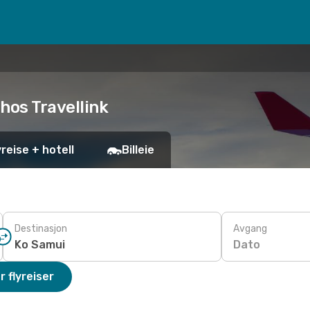
 hos Travellink
yreise + hotell
Billeie
Destinasjon
Avgang
Dato
r flyreiser