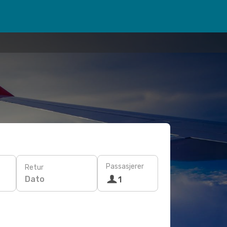
Passasjerer
Retur
Dato
1