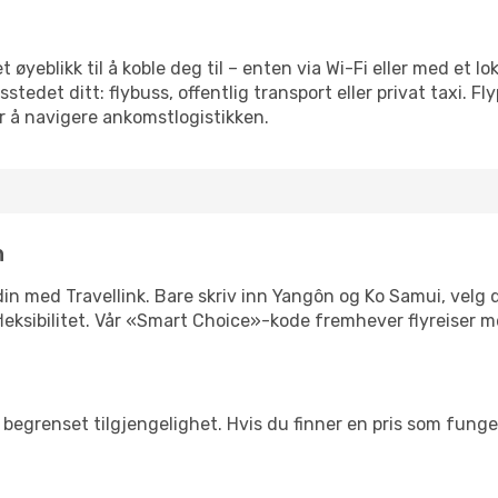
t øyeblikk til å koble deg til – enten via Wi-Fi eller med et l
edet ditt: flybuss, offentlig transport eller privat taxi. F
or å navigere ankomstlogistikken.
n
n din med Travellink. Bare skriv inn Yangôn og Ko Samui, velg 
er fleksibilitet. Vår «Smart Choice»-kode fremhever flyreiser 
begrenset tilgjengelighet. Hvis du finner en pris som fungerer