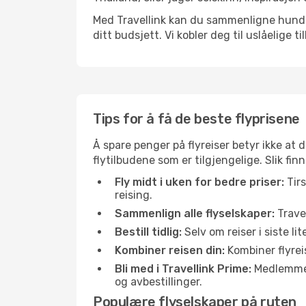
Med Travellink kan du sammenligne hundrev
ditt budsjett. Vi kobler deg til uslåelige t
Tips for å få de beste flyprisene
Å spare penger på flyreiser betyr ikke a
flytilbudene som er tilgjengelige. Slik fin
Fly midt i uken for bedre priser:
Tirs
reising.
Sammenlign alle flyselskaper:
Travel
Bestill tidlig:
Selv om reiser i siste li
Kombiner reisen din:
Kombiner flyreis
Bli med i Travellink Prime:
Medlemmer l
og avbestillinger.
Populære flyselskaper på ruten