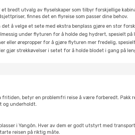
 et bredt utvalg av flyselskaper som tilbyr forskjellige kabin
jettpriser, finnes det en flyreise som passer dine behov.
n det å velge et sete med ekstra benplass gjøre en stor forsk
messig under flyturen for å holde deg hydrert, spesielt på l
 eller ørepropper for å gjøre flyturen mer fredelig, spesielt
r gjør strekkøvelser i setet for å holde blodet i gang på leng
 fritiden, betyr en problemfri reise å være forberedt. Pakk 
t og underholdt.
 flyplasser i Yangôn. Hver av dem er godt utstyrt med transpor
arte reisen på riktig måte.