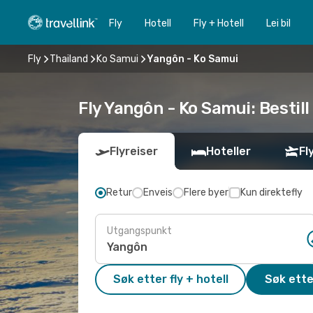
Fly
Hotell
Fly + Hotell
Lei bil
Fly
Thailand
Ko Samui
Yangôn - Ko Samui
Fly Yangôn - Ko Samui: Bestill
Flyreiser
Hoteller
Fl
Retur
Enveis
Flere byer
Kun direktefly
Utgangspunkt
Søk etter fly + hotell
Søk ette