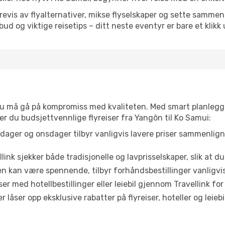
is av flyalternativer, mikse flyselskaper og sette sammen e
ilbud og viktige reisetips – ditt neste eventyr er bare et klikk
t du må gå på kompromiss med kvaliteten. Med smart planlegg
ner du budsjettvennlige flyreiser fra Yangôn til Ko Samui:
dager og onsdager tilbyr vanligvis lavere priser sammenlig
link sjekker både tradisjonelle og lavprisselskaper, slik at du 
ten kan være spennende, tilbyr forhåndsbestillinger vanligvis 
er med hotellbestillinger eller leiebil gjennom Travellink for
åser opp eksklusive rabatter på flyreiser, hoteller og leiebil