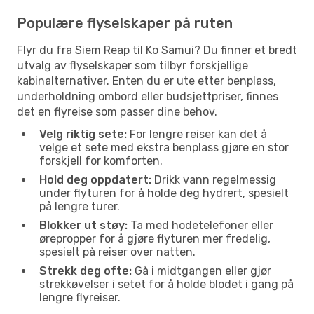
Populære flyselskaper på ruten
Flyr du fra Siem Reap til Ko Samui? Du finner et bredt
utvalg av flyselskaper som tilbyr forskjellige
kabinalternativer. Enten du er ute etter benplass,
underholdning ombord eller budsjettpriser, finnes
det en flyreise som passer dine behov.
Velg riktig sete:
For lengre reiser kan det å
velge et sete med ekstra benplass gjøre en stor
forskjell for komforten.
Hold deg oppdatert:
Drikk vann regelmessig
under flyturen for å holde deg hydrert, spesielt
på lengre turer.
Blokker ut støy:
Ta med hodetelefoner eller
ørepropper for å gjøre flyturen mer fredelig,
spesielt på reiser over natten.
Strekk deg ofte:
Gå i midtgangen eller gjør
strekkøvelser i setet for å holde blodet i gang på
lengre flyreiser.