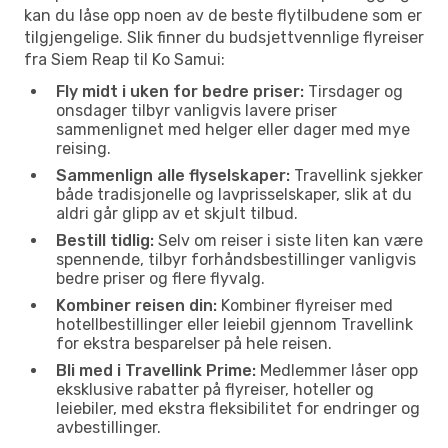
kan du låse opp noen av de beste flytilbudene som er
tilgjengelige. Slik finner du budsjettvennlige flyreiser
fra Siem Reap til Ko Samui:
Fly midt i uken for bedre priser:
Tirsdager og
onsdager tilbyr vanligvis lavere priser
sammenlignet med helger eller dager med mye
reising.
Sammenlign alle flyselskaper:
Travellink sjekker
både tradisjonelle og lavprisselskaper, slik at du
aldri går glipp av et skjult tilbud.
Bestill tidlig:
Selv om reiser i siste liten kan være
spennende, tilbyr forhåndsbestillinger vanligvis
bedre priser og flere flyvalg.
Kombiner reisen din:
Kombiner flyreiser med
hotellbestillinger eller leiebil gjennom Travellink
for ekstra besparelser på hele reisen.
Bli med i Travellink Prime:
Medlemmer låser opp
eksklusive rabatter på flyreiser, hoteller og
leiebiler, med ekstra fleksibilitet for endringer og
avbestillinger.