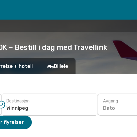
OK – Bestill i dag med Travellink
yreise + hotell
Billeie
Destinasjon
Avgang
Dato
r flyreiser