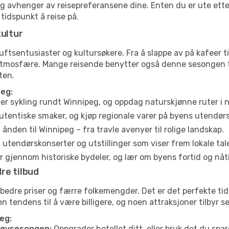
eg avhenger av reisepreferansene dine. Enten du er ute etter
 tidspunkt å reise på.
kultur
tsentusiaster og kultursøkere. Fra å slappe av på kafeer til 
atmosfære. Mange reisende benytter også denne sesongen til
ten.
peg:
ler sykling rundt Winnipeg, og oppdag naturskjønne ruter i
utentiske smaker, og kjøp regionale varer på byens utendør
ånden til Winnipeg – fra travle avenyer til rolige landskap.
tendørskonserter og utstillinger som viser frem lokale tal
 gjennom historiske bydeler, og lær om byens fortid og nåt
re tilbud
 bedre priser og færre folkemengder. Det er det perfekte ti
en tendens til å være billigere, og noen attraksjoner tilbyr 
eg:
høysesongen:
Oppgrader hotellet ditt, eller bruk det du spare