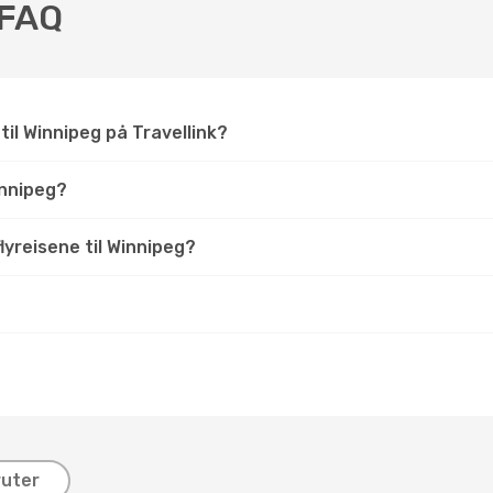
– FAQ
 til Winnipeg på Travellink?
innipeg?
flyreisene til Winnipeg?
ruter