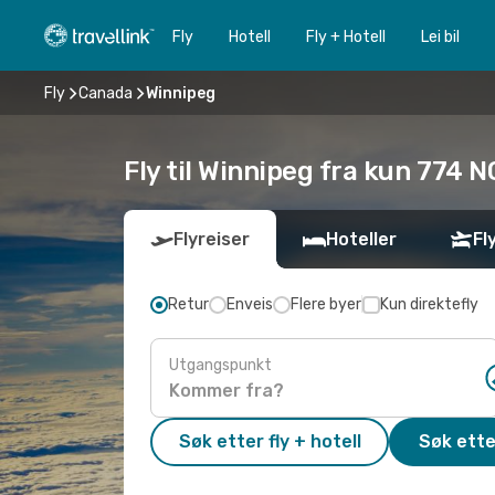
Fly
Hotell
Fly + Hotell
Lei bil
Fly
Canada
Winnipeg
Fly til Winnipeg fra kun 774 N
Flyreiser
Hoteller
Fl
Retur
Enveis
Flere byer
Kun direktefly
Utgangspunkt
Søk etter fly + hotell
Søk ette