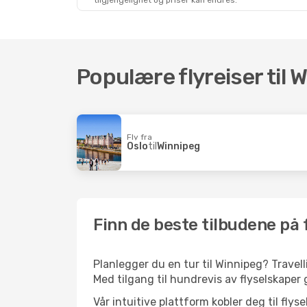
tilgjengelighet og priser kan endres.
Sat, Sep 19
- Sun, Sep 27
Mon, Au
Lufthansa
2 Mellomlandinger
Oslo
- Winnipeg
2 Mel
Lufthansa
2 Mellomlandinger
Oslo
- 
Winnipeg
- Oslo
2 Mel
Populære flyreiser til 
Winni
Fly fra
Oslo
til
Winnipeg
Finn de beste tilbudene på f
Planlegger du en tur til Winnipeg? Travell
Med tilgang til hundrevis av flyselskaper g
Vår intuitive plattform kobler deg til fly