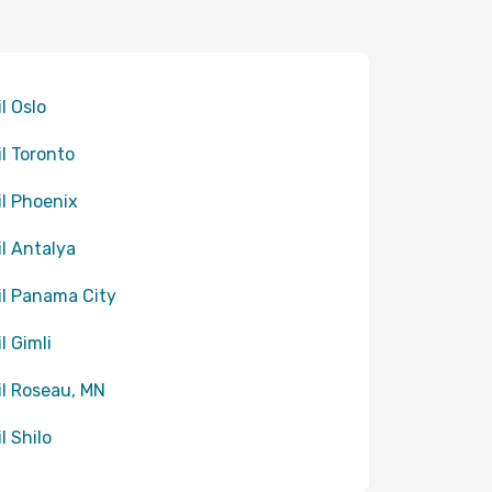
il Oslo
il Toronto
til Phoenix
il Antalya
til Panama City
il Gimli
til Roseau, MN
il Shilo