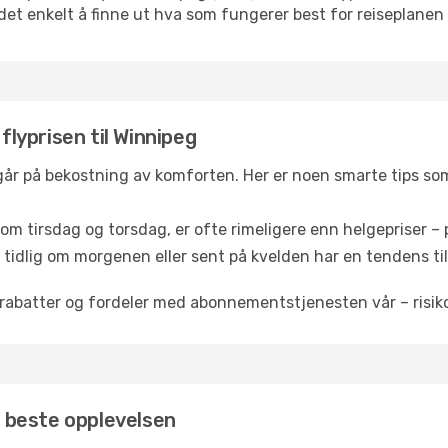
k det enkelt å finne ut hva som fungerer best for reiseplanen 
 flyprisen til Winnipeg
 går på bekostning av komforten. Her er noen smarte tips som 
om tirsdag og torsdag, er ofte rimeligere enn helgepriser – pe
tidlig om morgenen eller sent på kvelden har en tendens til 
rabatter og fordeler med abonnementstjenesten vår – risikof
en beste opplevelsen