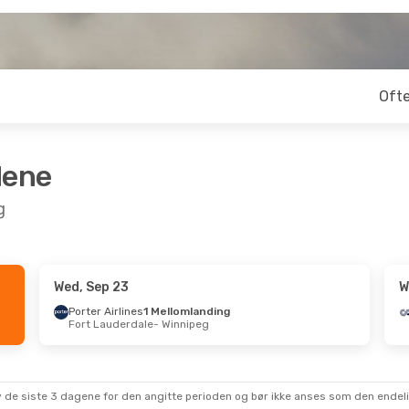
Ofte
dene
g
Wed, Sep 23
W
t 6
- Thu, Oct 8
Wed, Oct 14
- Fri,
Porter Airlines
1 Mellomlanding
Fort Lauderdale
- Winnipeg
anada
1 Mellomlanding
Lufthansa
2 Mello
r
- Winnipeg
Bergen
- Winnipeg
et
1 Mellomlanding
Lufthansa
2 Mello
peg
- Denver
Winnipeg
- Bergen
 av de siste 3 dagene for den angitte perioden og bør ikke anses som den ende