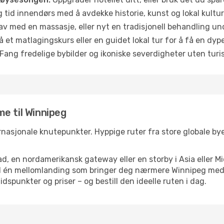
g tid innendørs med å avdekke historie, kunst og lokal kultur
av med en massasje, eller nyt en tradisjonell behandling un
 et matlagingskurs eller en guidet lokal tur for å få en dy
Fang fredelige bybilder og ikoniske severdigheter uten turistt
e til Winnipeg
ernasjonale knutepunkter. Hyppige ruter fra store globale byer
d, en nordamerikansk gateway eller en storby i Asia eller Mi
ed én mellomlanding som bringer deg nærmere Winnipeg med 
tidspunkter og priser – og bestill den ideelle ruten i dag.