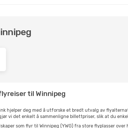
g 31
- Tue, Sep 1
Klm Royal Dutch Airlines
lomlandinger
Winnipeg
Klm Royal Dutch Airlines
lomlandinger
Winnipeg
peg
- Oslo
lyreiser til Winnipeg
ink hjelper deg med å utforske et bredt utvalg av flyalternati
jør vi det enkelt å sammenligne billettpriser, slik at du enke
selskaper som flyr til Winnipeg (YWG) fra store flyplasser ove