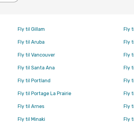
Fly til Gillam
Fly t
Fly til Aruba
Fly t
Fly til Vancouver
Fly 
Fly til Santa Ana
Fly t
Fly til Portland
Fly 
Fly til Portage La Prairie
Fly t
Fly til Arnes
Fly 
Fly til Minaki
Fly t