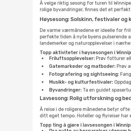
Å velge riktig sesong for turen til Winnip
rolige byvandringer, finnes det et perfekt
Høysesong: Solskinn, festivaler og 
De varme værmånedene er ideelle for friluf
perfekte tiden å nyte byens pulserende 
landemerker og naturopplevelser i nærhe
Topp aktiviteter i høysesongen i Winni
Friluftsopplevelser:
Prøv fotturer el
Gatemarkeder og matboder:
Prøv a
Fotografering og sightseeing:
Fang 
Musikk- og kulturfestivaler:
Oppdag u
Byvandringer:
Ta en guidet spasertur
Lavsesong: Rolig utforskning og bed
Å reise i de roligere månedene betyr ofte
ditt eget tempo. Hoteller og flyreiser har 
Topp ting å gjøre i lavsesongen i Winnip
Dra nytte av besparelser utenom 