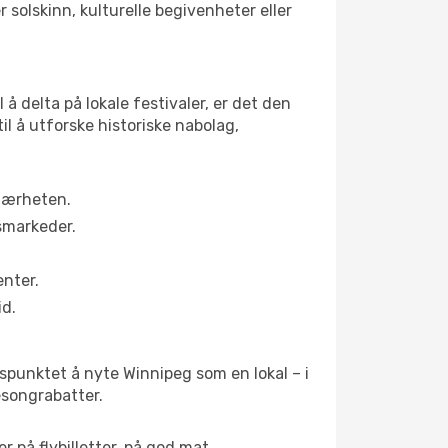
 solskinn, kulturelle begivenheter eller
å delta på lokale festivaler, er det den
 å utforske historiske nabolag,
 nærheten.
smarkeder.
enter.
id.
dspunktet å nyte Winnipeg som en lokal – i
sesongrabatter.
r på flybilletter, på god mat.