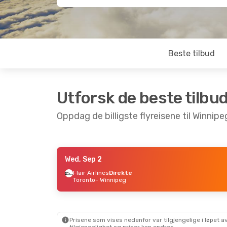
Beste tilbud
Utforsk de beste tilbu
Oppdag de billigste flyreisene til Winnipe
Wed, Sep 2
Thu, Sep 10
- Sun, Sep 13
Tue, Oc
Flair Airlines
Direkte
Toronto
- Winnipeg
Porter Airlines
Direkte
Air C
Toronto
- Winnipeg
Denve
Flair Airlines
Direkte
Westj
Winnipeg
- Toronto
Winni
Prisene som vises nedenfor var tilgjengelige i løpet