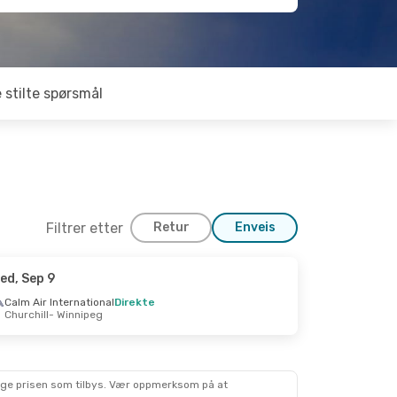
 stilte spørsmål
Filtrer etter
Retur
Enveis
ed, Sep 9
 Oct 23
Calm Air International
Direkte
Churchill
- Winnipeg
mlandinger
mlandinger
lige prisen som tilbys. Vær oppmerksom på at