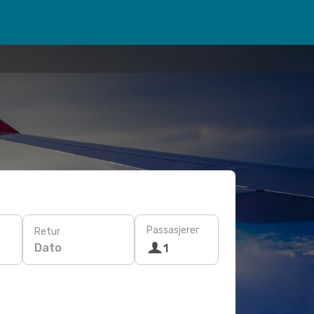
Passasjerer
Retur
Dato
1