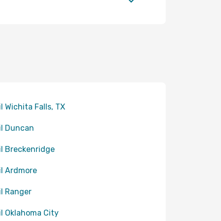
il Wichita Falls, TX
til Duncan
til Breckenridge
til Ardmore
til Ranger
til Oklahoma City