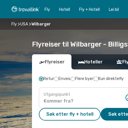
Fly
Hotell
Fly + Hotell
Lei bil
Fly
USA
Wilbarger
Flyreiser til Wilbarger - Billig
Flyreiser
Hoteller
Fl
Retur
Enveis
Flere byer
Kun direktefly
Utgangspunkt
Søk etter fly + hotell
Søk ette