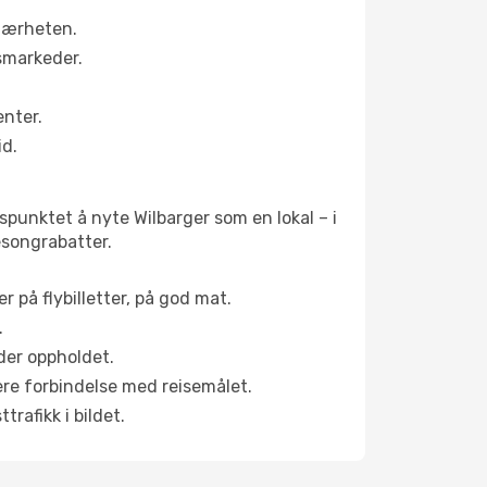
 nærheten.
smarkeder.
enter.
id.
spunktet å nyte Wilbarger som en lokal – i
sesongrabatter.
r på flybilletter, på god mat.
.
der oppholdet.
pere forbindelse med reisemålet.
rafikk i bildet.