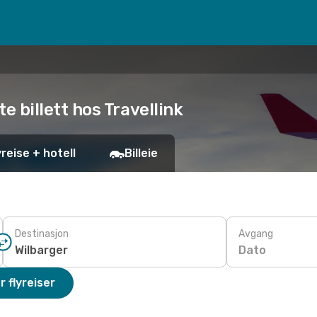
ste billett hos Travellink
yreise + hotell
Billeie
Destinasjon
Avgang
Dato
r flyreiser