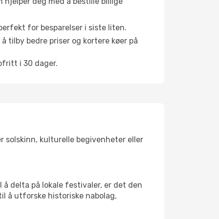
hjelper deg med å bestille billige
rfekt for besparelser i siste liten.
å tilby bedre priser og kortere køer på
ritt i 30 dager.
 solskinn, kulturelle begivenheter eller
å delta på lokale festivaler, er det den
 å utforske historiske nabolag,