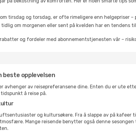
 går på bekostning av komforten. Her er noen smarte tips som 
om tirsdag og torsdag, er ofte rimeligere enn helgepriser – pe
tidlig om morgenen eller sent på kvelden har en tendens til 
rabatter og fordeler med abonnementstjenesten vår – risikof
en beste opplevelsen
ger avhenger av reisepreferansene dine. Enten du er ute etter
 tidspunkt å reise på.
kultur
tsentusiaster og kultursøkere. Fra å slappe av på kafeer til 
atmosfære. Mange reisende benytter også denne sesongen til
ten.