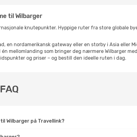
e til Wilbarger
ternasjonale knutepunkter. Hyppige ruter fra store globale bye
d, en nordamerikansk gateway eller en storby i Asia eller Mi
ed én mellomlanding som bringer deg nærmere Wilbarger med 
tidspunkter og priser – og bestill den ideelle ruten i dag.
– FAQ
til Wilbarger på Travellink?
lbarger?