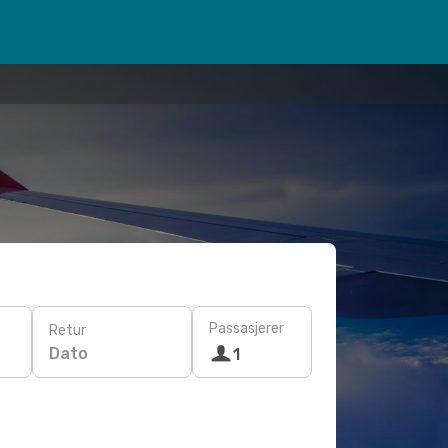
Passasjerer
Retur
Dato
1