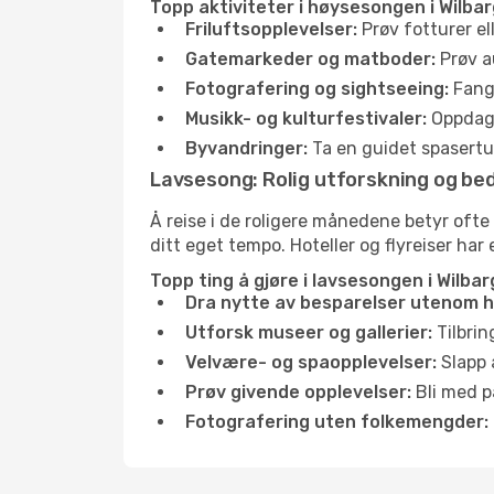
Topp aktiviteter i høysesongen i Wilbar
Friluftsopplevelser:
Prøv fotturer el
Gatemarkeder og matboder:
Prøv a
Fotografering og sightseeing:
Fang 
Musikk- og kulturfestivaler:
Oppdag u
Byvandringer:
Ta en guidet spasertur
Lavsesong: Rolig utforskning og bed
Å reise i de roligere månedene betyr ofte
ditt eget tempo. Hoteller og flyreiser har 
Topp ting å gjøre i lavsesongen i Wilbar
Dra nytte av besparelser utenom 
Utforsk museer og gallerier:
Tilbrin
Velvære- og spaopplevelser:
Slapp 
Prøv givende opplevelser:
Bli med på
Fotografering uten folkemengder: