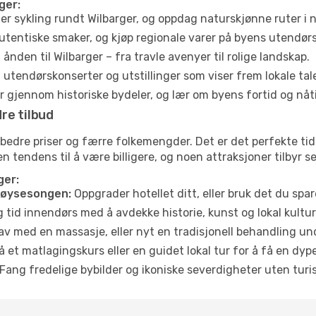
ger:
ler sykling rundt Wilbarger, og oppdag naturskjønne ruter i
utentiske smaker, og kjøp regionale varer på byens utendør
ånden til Wilbarger – fra travle avenyer til rolige landskap.
tendørskonserter og utstillinger som viser frem lokale tal
 gjennom historiske bydeler, og lær om byens fortid og nåt
re tilbud
 bedre priser og færre folkemengder. Det er det perfekte tid
en tendens til å være billigere, og noen attraksjoner tilbyr 
ger:
høysesongen:
Oppgrader hotellet ditt, eller bruk det du spare
g tid innendørs med å avdekke historie, kunst og lokal kultur
av med en massasje, eller nyt en tradisjonell behandling un
 et matlagingskurs eller en guidet lokal tur for å få en dy
Fang fredelige bybilder og ikoniske severdigheter uten turistt