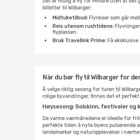
Det er mulig å fly for mindre uten at det
billetter til Wilbarger:
Midtuketilbud:
Flyreiser som går mell
Reis utenom rushtidene:
Flyvninger 
flyplassen.
Bruk Travellink Prime:
Få eksklusive 
Når du bør fly til Wilbarger for d
Å velge riktig sesong for turen til Wilbar
rolige byvandringer, finnes det et perfekt
Høysesong: Solskinn, festivaler og 
De varme værmånedene er ideelle for friluf
perfekte tiden å nyte byens pulserende 
landemerker og naturopplevelser i nærhe