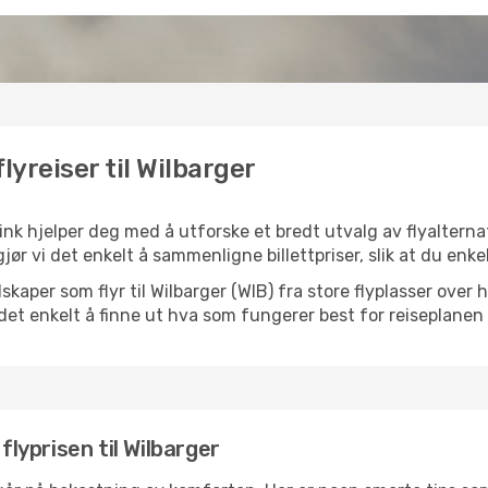
lyreiser til Wilbarger
ink hjelper deg med å utforske et bredt utvalg av flyalternat
jør vi det enkelt å sammenligne billettpriser, slik at du enke
elskaper som flyr til Wilbarger (WIB) fra store flyplasser ove
k det enkelt å finne ut hva som fungerer best for reiseplanen 
flyprisen til Wilbarger