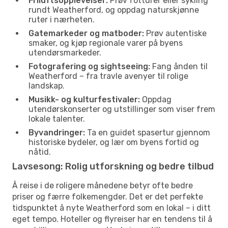
Friluftsopplevelser:
Prøv fotturer eller sykling
rundt Weatherford, og oppdag naturskjønne
ruter i nærheten.
Gatemarkeder og matboder:
Prøv autentiske
smaker, og kjøp regionale varer på byens
utendørsmarkeder.
Fotografering og sightseeing:
Fang ånden til
Weatherford – fra travle avenyer til rolige
landskap.
Musikk- og kulturfestivaler:
Oppdag
utendørskonserter og utstillinger som viser frem
lokale talenter.
Byvandringer:
Ta en guidet spasertur gjennom
historiske bydeler, og lær om byens fortid og
nåtid.
Lavsesong: Rolig utforskning og bedre tilbud
Å reise i de roligere månedene betyr ofte bedre
priser og færre folkemengder. Det er det perfekte
tidspunktet å nyte Weatherford som en lokal – i ditt
eget tempo. Hoteller og flyreiser har en tendens til å