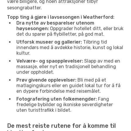
være billigere, og noen attraksjoner tilbyr
sesongrabatter.
Topp ting å gjøre i lavsesongen i Weatherford:
Dra nytte av besparelser utenom
høysesongen:
Oppgrader hotellet ditt, eller bruk
det du sparer på flybilletter, på god mat.
Utforsk museer og gallerier:
Tilbring tid
innendørs med å avdekke historie, kunst og lokal
kultur.
Velvære- og spaopplevelser:
Slapp av med en
massasje, eller nyt en tradisjonell behandling
under oppholdet.
Prøv givende opplevelser:
Bli med på et
matlagingskurs eller en guidet lokal tur for å få
en dypere forbindelse med reisemålet.
Fotografering uten folkemengder:
Fang
fredelige bybilder og ikoniske severdigheter
uten turisttrafikk i bildet.
De mest reiste rutene for å komme til