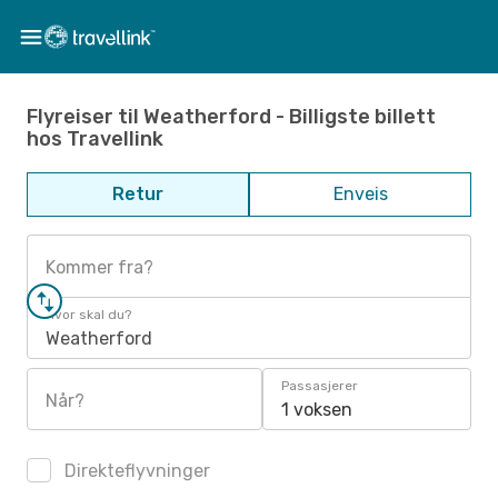
Flyreiser til Weatherford - Billigste billett
hos Travellink
Retur
Enveis
Kommer fra?
Hvor skal du?
Weatherford
Passasjerer
Når?
1 voksen
Direkteflyvninger