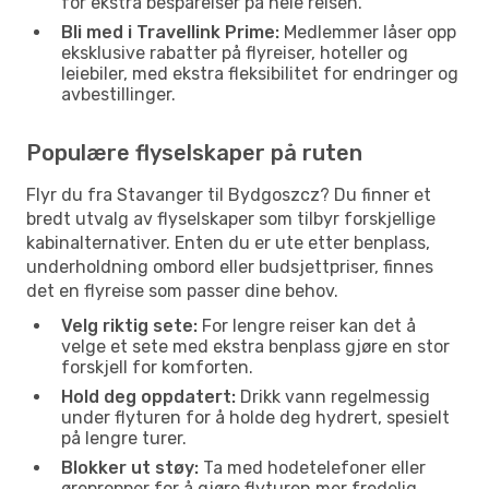
for ekstra besparelser på hele reisen.
Bli med i Travellink Prime:
Medlemmer låser opp
eksklusive rabatter på flyreiser, hoteller og
leiebiler, med ekstra fleksibilitet for endringer og
avbestillinger.
Populære flyselskaper på ruten
Flyr du fra Stavanger til Bydgoszcz? Du finner et
bredt utvalg av flyselskaper som tilbyr forskjellige
kabinalternativer. Enten du er ute etter benplass,
underholdning ombord eller budsjettpriser, finnes
det en flyreise som passer dine behov.
Velg riktig sete:
For lengre reiser kan det å
velge et sete med ekstra benplass gjøre en stor
forskjell for komforten.
Hold deg oppdatert:
Drikk vann regelmessig
under flyturen for å holde deg hydrert, spesielt
på lengre turer.
Blokker ut støy:
Ta med hodetelefoner eller
ørepropper for å gjøre flyturen mer fredelig,