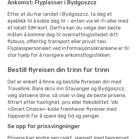
Ankomst: Flyplasser i Bydgoszcz
Etter at du har landet i Bydgoszcz, ta deg et
øyeblikk til å koble deg til – enten via Wi-Fi eller med
et lokalt SIM-kort. Derfra kan du velge den beste
måten å komme deg til overnattingsstedet ditt:
flybuss, offentlig transport eller privat taxi.
Flyplasspersonalet ved informasjonsskrankene er til
stor hjelp for å navigere ankomstlogistikken.
Bestill flyreisen din trinn for trinn
Det er enkelt å finne og bestille flyreisen din med
Travellink. Bare skriv inn Stavanger og Bydgoszcz,
velg datoene dine, så viser vi deg de beste prisene,
filtrert etter hastighet, pris eller fleksibilitet. Vår
«Smart Choice»-kode fremhever flyreiser med
toppverdi for å spare deg tid og penger.
Se opp for prissvingninger
Prisene kan endre seg raskt, spesielt med begrenset