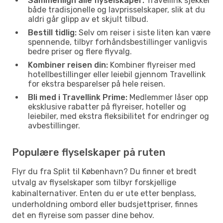
Sammenlign alle flyselskaper:
Travellink sjekker
både tradisjonelle og lavprisselskaper, slik at du
aldri går glipp av et skjult tilbud.
Bestill tidlig:
Selv om reiser i siste liten kan være
spennende, tilbyr forhåndsbestillinger vanligvis
bedre priser og flere flyvalg.
Kombiner reisen din:
Kombiner flyreiser med
hotellbestillinger eller leiebil gjennom Travellink
for ekstra besparelser på hele reisen.
Bli med i Travellink Prime:
Medlemmer låser opp
eksklusive rabatter på flyreiser, hoteller og
leiebiler, med ekstra fleksibilitet for endringer og
avbestillinger.
Populære flyselskaper på ruten
Flyr du fra Split til København? Du finner et bredt
utvalg av flyselskaper som tilbyr forskjellige
kabinalternativer. Enten du er ute etter benplass,
underholdning ombord eller budsjettpriser, finnes
det en flyreise som passer dine behov.