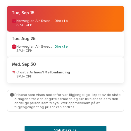
Thu, Sep 10
Tue, Sep 15
- Mon, Sep 14
Norwegian Air Sweden
Norwegian Air Sweden
Direkte
Direkte
SPU
- CPH
SPU
- CPH
Norwegian Air Sweden
Direkte
Tue, Aug 25
CPH
- SPU
Norwegian Air Sweden
Direkte
SPU
- CPH
Thu, Aug 27
- Mon, Aug 31
Norwegian Air Sweden
Wed, Sep 30
Direkte
SPU
- CPH
Croatia Airlines
1 Mellomlanding
Norwegian Air Sweden
SPU
- CPH
Direkte
CPH
- SPU
Prisene som vises nedenfor var tilgjengelige i løpet av de siste
3 dagene for den angitte perioden og bør ikke anses som den
endelige prisen som tilbys. Vær oppmerksom på at
tilgjengelighet og priser kan endres.
Valutakurs