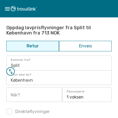
Oppdag lavprisflyvninger fra Split til
København fra 713 NOK
Retur
Enveis
Kommer fra?
Split
Hvor skal du?
København
Passasjerer
Når?
1 voksen
Direkteflyvninger