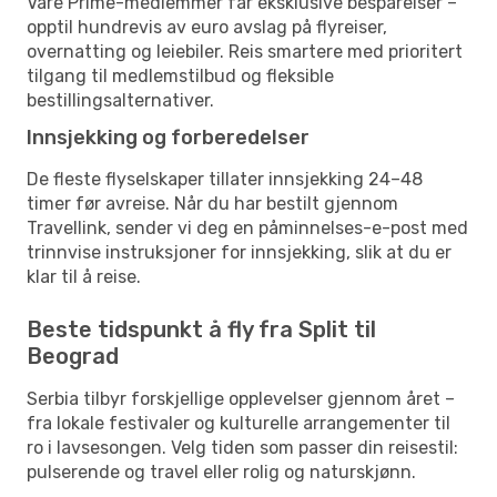
Våre Prime-medlemmer får eksklusive besparelser –
opptil hundrevis av euro avslag på flyreiser,
overnatting og leiebiler. Reis smartere med prioritert
tilgang til medlemstilbud og fleksible
bestillingsalternativer.
Innsjekking og forberedelser
De fleste flyselskaper tillater innsjekking 24–48
timer før avreise. Når du har bestilt gjennom
Travellink, sender vi deg en påminnelses-e-post med
trinnvise instruksjoner for innsjekking, slik at du er
klar til å reise.
Beste tidspunkt å fly fra Split til
Beograd
Serbia tilbyr forskjellige opplevelser gjennom året –
fra lokale festivaler og kulturelle arrangementer til
ro i lavsesongen. Velg tiden som passer din reisestil:
pulserende og travel eller rolig og naturskjønn.