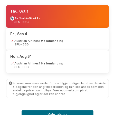
Thu, Sep 3
Thu, Oct 1
- Sun, Sep 6
Lufthansa
Air Serbia
Direkte
1 Mellomlanding
SPU
SPU
- BEG
- BEG
Austrian Airlines
1 Mellomlanding
BEG
- SPU
Fri, Sep 4
Austrian Airlines
1 Mellomlanding
SPU
- BEG
Mon, Aug 31
Austrian Airlines
1 Mellomlanding
SPU
- BEG
Prisene som vises nedenfor var tilgjengelige i løpet av de siste
3 dagene for den angitte perioden og bør ikke anses som den
endelige prisen som tilbys. Vær oppmerksom på at
tilgjengelighet og priser kan endres.
Valutakurs