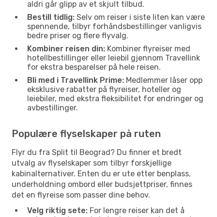
aldri går glipp av et skjult tilbud.
Bestill tidlig:
Selv om reiser i siste liten kan være
spennende, tilbyr forhåndsbestillinger vanligvis
bedre priser og flere flyvalg.
Kombiner reisen din:
Kombiner flyreiser med
hotellbestillinger eller leiebil gjennom Travellink
for ekstra besparelser på hele reisen.
Bli med i Travellink Prime:
Medlemmer låser opp
eksklusive rabatter på flyreiser, hoteller og
leiebiler, med ekstra fleksibilitet for endringer og
avbestillinger.
Populære flyselskaper på ruten
Flyr du fra Split til Beograd? Du finner et bredt
utvalg av flyselskaper som tilbyr forskjellige
kabinalternativer. Enten du er ute etter benplass,
underholdning ombord eller budsjettpriser, finnes
det en flyreise som passer dine behov.
Velg riktig sete:
For lengre reiser kan det å