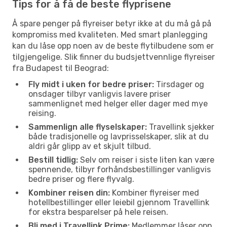
Tips for å få de beste flyprisene
Å spare penger på flyreiser betyr ikke at du må gå på
kompromiss med kvaliteten. Med smart planlegging
kan du låse opp noen av de beste flytilbudene som er
tilgjengelige. Slik finner du budsjettvennlige flyreiser
fra Budapest til Beograd:
Fly midt i uken for bedre priser:
Tirsdager og
onsdager tilbyr vanligvis lavere priser
sammenlignet med helger eller dager med mye
reising.
Sammenlign alle flyselskaper:
Travellink sjekker
både tradisjonelle og lavprisselskaper, slik at du
aldri går glipp av et skjult tilbud.
Bestill tidlig:
Selv om reiser i siste liten kan være
spennende, tilbyr forhåndsbestillinger vanligvis
bedre priser og flere flyvalg.
Kombiner reisen din:
Kombiner flyreiser med
hotellbestillinger eller leiebil gjennom Travellink
for ekstra besparelser på hele reisen.
Bli med i Travellink Prime:
Medlemmer låser opp