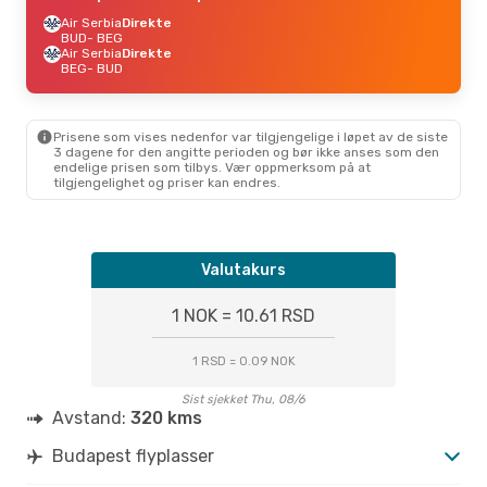
Air Serbia
Direkte
BUD
- BEG
Air Serbia
Direkte
BEG
- BUD
Prisene som vises nedenfor var tilgjengelige i løpet av de siste
3 dagene for den angitte perioden og bør ikke anses som den
endelige prisen som tilbys. Vær oppmerksom på at
tilgjengelighet og priser kan endres.
Valutakurs
1 NOK = 10.61 RSD
1 RSD = 0.09 NOK
Sist sjekket Thu, 08/6
Avstand:
320 kms
Budapest flyplasser