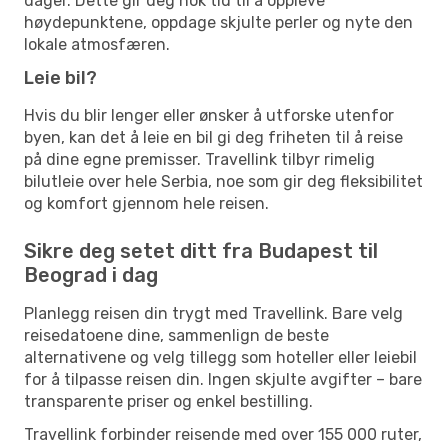
dager. Dette gir deg nok tid til å oppleve
høydepunktene, oppdage skjulte perler og nyte den
lokale atmosfæren.
Leie bil?
Hvis du blir lenger eller ønsker å utforske utenfor
byen, kan det å leie en bil gi deg friheten til å reise
på dine egne premisser. Travellink tilbyr rimelig
bilutleie over hele Serbia, noe som gir deg fleksibilitet
og komfort gjennom hele reisen.
Sikre deg setet ditt fra Budapest til
Beograd i dag
Planlegg reisen din trygt med Travellink. Bare velg
reisedatoene dine, sammenlign de beste
alternativene og velg tillegg som hoteller eller leiebil
for å tilpasse reisen din. Ingen skjulte avgifter – bare
transparente priser og enkel bestilling.
Travellink forbinder reisende med over 155 000 ruter,