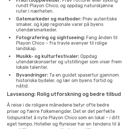
Friluftsopplevelser:
Prøv fotturer eller sykling
rundt Playon Chico, og oppdag naturskjønne
ruter i nærheten.
Gatemarkeder og matboder:
Prøv autentiske
smaker, og kjøp regionale varer på byens
utendørsmarkeder.
Fotografering og sightseeing:
Fang ånden til
Playon Chico – fra travle avenyer til rolige
landskap.
Musikk- og kulturfestivaler:
Oppdag
utendørskonserter og utstillinger som viser frem
lokale talenter.
Byvandringer:
Ta en guidet spasertur gjennom
historiske bydeler, og lær om byens fortid og
nåtid.
Lavsesong: Rolig utforskning og bedre tilbud
Å reise i de roligere månedene betyr ofte bedre
priser og færre folkemengder. Det er det perfekte
tidspunktet å nyte Playon Chico som en lokal – i ditt
eget tempo. Hoteller og flyreiser har en tendens til å