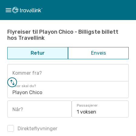
Flyreiser til Playon Chico - Billigste billett
hos Travellink
Retur
Enveis
Kommer fra?
Hvor skal du?
Playon Chico
Passasjerer
Når?
1 voksen
Direkteflyvninger