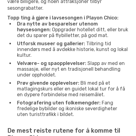
være billigere, og noen attraksjoner tilbyr
sesongrabatter.
Topp ting å gjøre i lavsesongen i Playon Chico:
Dra nytte av besparelser utenom
høysesongen:
Oppgrader hotellet ditt, eller bruk
det du sparer på flybilletter, på god mat.
Utforsk museer og gallerier:
Tilbring tid
innendørs med å avdekke historie, kunst og lokal
kultur.
Velvære- og spaopplevelser:
Slapp av med en
massasje, eller nyt en tradisjonell behandling
under oppholdet.
Prøv givende opplevelser:
Bli med på et
matlagingskurs eller en guidet lokal tur for å få
en dypere forbindelse med reisemålet.
Fotografering uten folkemengder:
Fang
fredelige bybilder og ikoniske severdigheter
uten turisttrafikk i bildet.
De mest reiste rutene for å komme til