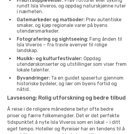
Friluftsopplevelser:
Prøv fotturer eller sykling
rundt Isla Viveros, og oppdag naturskjønne ruter
i nærheten.
Gatemarkeder og matboder:
Prøv autentiske
smaker, og kjøp regionale varer på byens
utendørsmarkeder.
Fotografering og sightseeing:
Fang ånden til
Isla Viveros – fra travle avenyer til rolige
landskap.
Musikk- og kulturfestivaler:
Oppdag
utendørskonserter og utstillinger som viser frem
lokale talenter.
Byvandringer:
Ta en guidet spasertur gjennom
historiske bydeler, og lær om byens fortid og
nåtid.
Lavsesong: Rolig utforskning og bedre tilbud
Å reise i de roligere månedene betyr ofte bedre
priser og færre folkemengder. Det er det perfekte
tidspunktet å nyte Isla Viveros som en lokal – i ditt
eget tempo. Hoteller og flyreiser har en tendens til å