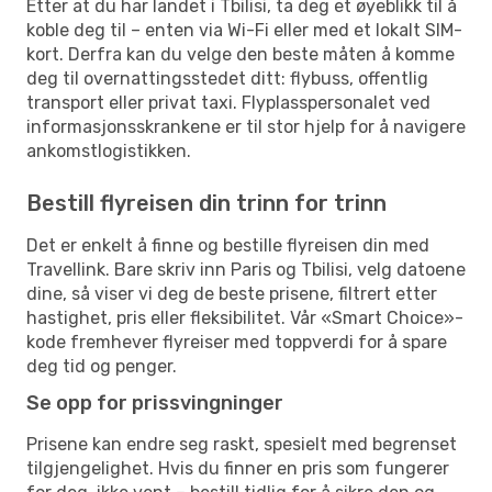
Etter at du har landet i Tbilisi, ta deg et øyeblikk til å
koble deg til – enten via Wi-Fi eller med et lokalt SIM-
kort. Derfra kan du velge den beste måten å komme
deg til overnattingsstedet ditt: flybuss, offentlig
transport eller privat taxi. Flyplasspersonalet ved
informasjonsskrankene er til stor hjelp for å navigere
ankomstlogistikken.
Bestill flyreisen din trinn for trinn
Det er enkelt å finne og bestille flyreisen din med
Travellink. Bare skriv inn Paris og Tbilisi, velg datoene
dine, så viser vi deg de beste prisene, filtrert etter
hastighet, pris eller fleksibilitet. Vår «Smart Choice»-
kode fremhever flyreiser med toppverdi for å spare
deg tid og penger.
Se opp for prissvingninger
Prisene kan endre seg raskt, spesielt med begrenset
tilgjengelighet. Hvis du finner en pris som fungerer