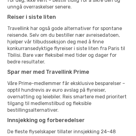
for deg, ikke vent – bestill tidlig for å sikre den og
unngå overraskelser senere.
Reiser i siste liten
Travellink har også gode alternativer for spontane
reisende. Selv om du bestiller nær avreisedatoen,
hjelper vår tilbudsseksjon deg med å finne
konkurransedyktige flyreiser i siste liten fra Paris til
Tbilisi. Bare vær fleksibel med tider og dager for
bedre resultater.
Spar mer med Travellink Prime
Våre Prime-medlemmer får eksklusive besparelser –
opptil hundrevis av euro avslag på flyreiser,
overnatting og leiebiler. Reis smartere med prioritert
tilgang til medlemstilbud og fleksible
bestillingsalternativer.
Innsjekking og forberedelser
De fleste flyselskaper tillater innsjekking 24–48