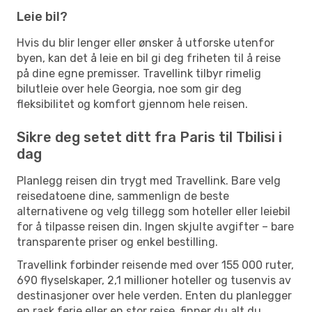
Leie bil?
Hvis du blir lenger eller ønsker å utforske utenfor
byen, kan det å leie en bil gi deg friheten til å reise
på dine egne premisser. Travellink tilbyr rimelig
bilutleie over hele Georgia, noe som gir deg
fleksibilitet og komfort gjennom hele reisen.
Sikre deg setet ditt fra Paris til Tbilisi i
dag
Planlegg reisen din trygt med Travellink. Bare velg
reisedatoene dine, sammenlign de beste
alternativene og velg tillegg som hoteller eller leiebil
for å tilpasse reisen din. Ingen skjulte avgifter – bare
transparente priser og enkel bestilling.
Travellink forbinder reisende med over 155 000 ruter,
690 flyselskaper, 2,1 millioner hoteller og tusenvis av
destinasjoner over hele verden. Enten du planlegger
en rask ferie eller en stor reise, finner du alt du