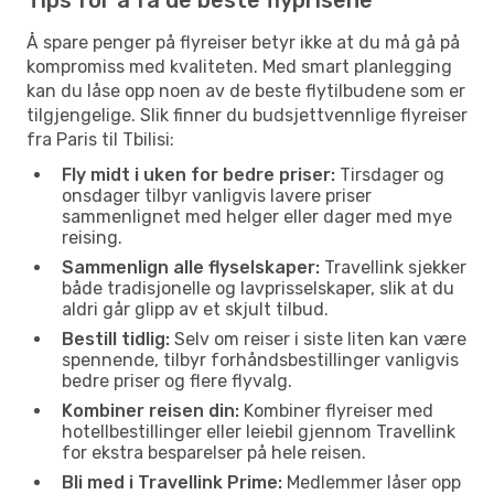
Å spare penger på flyreiser betyr ikke at du må gå på
kompromiss med kvaliteten. Med smart planlegging
kan du låse opp noen av de beste flytilbudene som er
tilgjengelige. Slik finner du budsjettvennlige flyreiser
fra Paris til Tbilisi:
Fly midt i uken for bedre priser:
Tirsdager og
onsdager tilbyr vanligvis lavere priser
sammenlignet med helger eller dager med mye
reising.
Sammenlign alle flyselskaper:
Travellink sjekker
både tradisjonelle og lavprisselskaper, slik at du
aldri går glipp av et skjult tilbud.
Bestill tidlig:
Selv om reiser i siste liten kan være
spennende, tilbyr forhåndsbestillinger vanligvis
bedre priser og flere flyvalg.
Kombiner reisen din:
Kombiner flyreiser med
hotellbestillinger eller leiebil gjennom Travellink
for ekstra besparelser på hele reisen.
Bli med i Travellink Prime:
Medlemmer låser opp