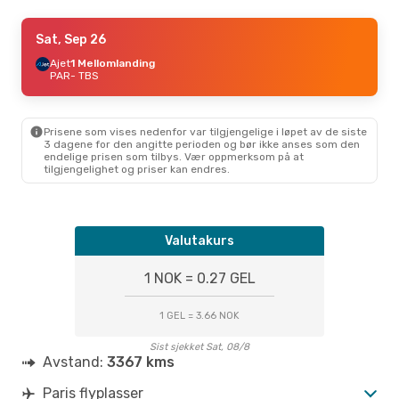
Sat, Sep 12
Sat, Sep 26
- Sat, Sep 19
Transavia France
Ajet
1 Mellomlanding
Direkte
PAR
PAR
- TBS
- TBS
Ajet
1 Mellomlanding
TBS
- PAR
Prisene som vises nedenfor var tilgjengelige i løpet av de siste
Fri, Aug 14
- Mon, Aug 17
3 dagene for den angitte perioden og bør ikke anses som den
endelige prisen som tilbys. Vær oppmerksom på at
Sky Express
tilgjengelighet og priser kan endres.
1 Mellomlanding
PAR
- TBS
Ajet
1 Mellomlanding
TBS
- PAR
Valutakurs
1 NOK = 0.27 GEL
1 GEL = 3.66 NOK
Sist sjekket Sat, 08/8
Avstand:
3367 kms
Paris flyplasser