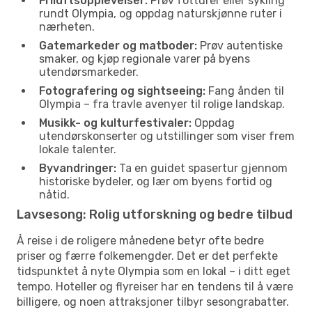
Friluftsopplevelser:
Prøv fotturer eller sykling
rundt Olympia, og oppdag naturskjønne ruter i
nærheten.
Gatemarkeder og matboder:
Prøv autentiske
smaker, og kjøp regionale varer på byens
utendørsmarkeder.
Fotografering og sightseeing:
Fang ånden til
Olympia – fra travle avenyer til rolige landskap.
Musikk- og kulturfestivaler:
Oppdag
utendørskonserter og utstillinger som viser frem
lokale talenter.
Byvandringer:
Ta en guidet spasertur gjennom
historiske bydeler, og lær om byens fortid og
nåtid.
Lavsesong: Rolig utforskning og bedre tilbud
Å reise i de roligere månedene betyr ofte bedre
priser og færre folkemengder. Det er det perfekte
tidspunktet å nyte Olympia som en lokal – i ditt eget
tempo. Hoteller og flyreiser har en tendens til å være
billigere, og noen attraksjoner tilbyr sesongrabatter.