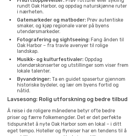
Friluftsopplevelser:
Prøv fotturer eller sykling
rundt Oak Harbor, og oppdag naturskjønne ruter
i nærheten.
Gatemarkeder og matboder:
Prøv autentiske
smaker, og kjøp regionale varer på byens
utendørsmarkeder.
Fotografering og sightseeing:
Fang ånden til
Oak Harbor – fra travle avenyer til rolige
landskap.
Musikk- og kulturfestivaler:
Oppdag
utendørskonserter og utstillinger som viser frem
lokale talenter.
Byvandringer:
Ta en guidet spasertur gjennom
historiske bydeler, og lær om byens fortid og
nåtid.
Lavsesong: Rolig utforskning og bedre tilbud
Å reise i de roligere månedene betyr ofte bedre
priser og færre folkemengder. Det er det perfekte
tidspunktet å nyte Oak Harbor som en lokal – i ditt
eget tempo. Hoteller og flyreiser har en tendens til å