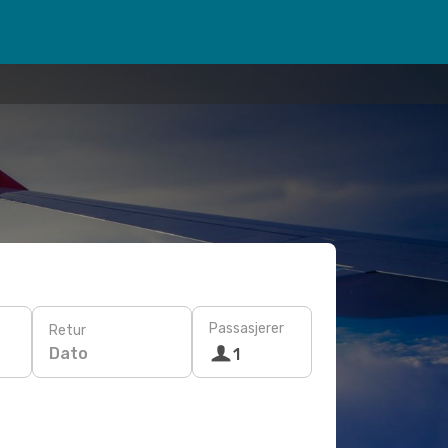
Passasjerer
Retur
Dato
1