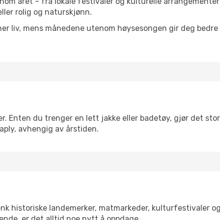
nnom året – fra lokale festivaler og kulturelle arrangementer
eller rolig og naturskjønn.
 mer liv, mens månedene utenom høysesongen gir deg bedre p
. Enten du trenger en lett jakke eller badetøy, gjør det stor
aply, avhengig av årstiden.
enk historiske landemerker, matmarkeder, kulturfestivaler o
ende, er det alltid noe nytt å oppdage.