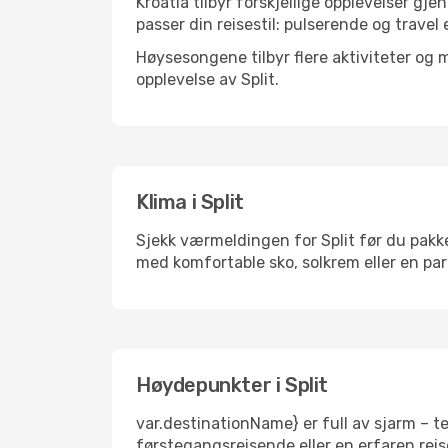
Kroatia tilbyr forskjellige opplevelser gje
passer din reisestil: pulserende og travel 
Høysesongene tilbyr flere aktiviteter og
opplevelse av Split.
Klima i Split
Sjekk værmeldingen for Split før du pakker
med komfortable sko, solkrem eller en par
Høydepunkter i Split
var.destinationName} er full av sjarm – t
førstegangsreisende eller en erfaren reis