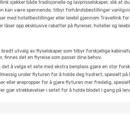
link sjekker både tradisjonelle og lavprisselskaper, slik at du 
ten kan være spennende, tilbyr forhåndsbestillinger vanligvis 
er med hotellbestillinger eller leiebil gjennom Travellink for
åser opp eksklusive rabatter på flyreiser, hoteller og leiebil
t bredt utvalg av flyselskaper som tilbyr forskjellige kabinal
, finnes det en flyreise som passer dine behov.
n det å velge et sete med ekstra benplass gjøre en stor forsk
messig under flyturen for å holde deg hydrert, spesielt på l
 eller ørepropper for å gjøre flyturen mer fredelig, spesielt
r gjør strekkøvelser i setet for å holde blodet i gang på leng