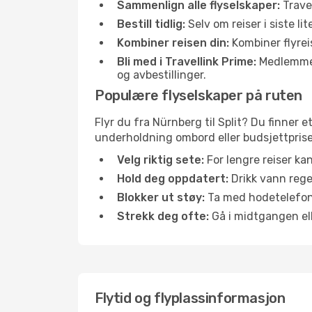
Sammenlign alle flyselskaper:
Travel
Bestill tidlig:
Selv om reiser i siste li
Kombiner reisen din:
Kombiner flyreis
Bli med i Travellink Prime:
Medlemmer l
og avbestillinger.
Populære flyselskaper på ruten
Flyr du fra Nürnberg til Split? Du finner e
underholdning ombord eller budsjettpriser
Velg riktig sete:
For lengre reiser ka
Hold deg oppdatert:
Drikk vann regel
Blokker ut støy:
Ta med hodetelefoner
Strekk deg ofte:
Gå i midtgangen elle
Flytid og flyplassinformasjon