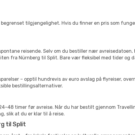
begrenset tilgjengelighet. Hvis du finner en pris som fungerer
 spontane reisende. Selv om du bestiller nær avreisedatoen,
liten fra Nürnberg til Split. Bare vær fleksibel med tider og 
relser – opptil hundrevis av euro avslag på flyreiser, overn
sible bestillingsalternativer.
g 24–48 timer før avreise. Når du har bestilt gjennom Travel
 slik at du er klar til å reise.
 til Split