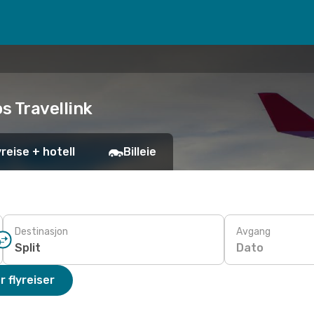
os Travellink
yreise + hotell
Billeie
Destinasjon
Avgang
Dato
r flyreiser