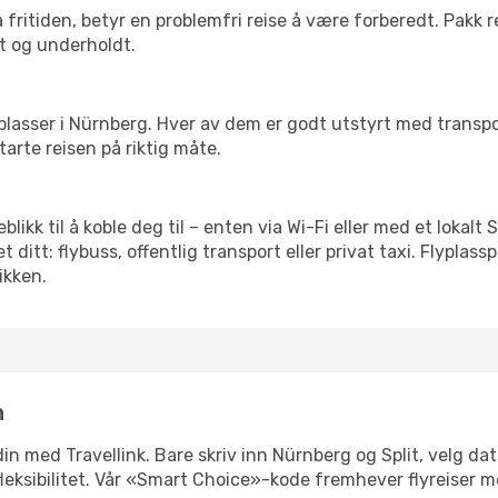
 fritiden, betyr en problemfri reise å være forberedt. Pakk 
t og underholdt.
 flyplasser i Nürnberg. Hver av dem er godt utstyrt med trans
arte reisen på riktig måte.
yeblikk til å koble deg til – enten via Wi-Fi eller med et lokal
ditt: flybuss, offentlig transport eller privat taxi. Flypla
ikken.
n
 din med Travellink. Bare skriv inn Nürnberg og Split, velg da
er fleksibilitet. Vår «Smart Choice»-kode fremhever flyreiser 