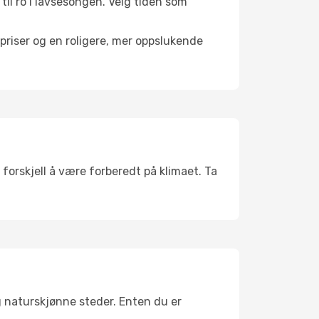
 til ro i lavsesongen. Velg tiden som
riser og en roligere, mer oppslukende
 forskjell å være forberedt på klimaet. Ta
g naturskjønne steder. Enten du er