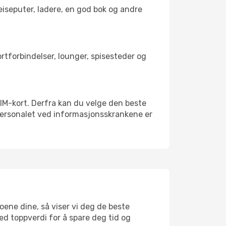
reiseputer, ladere, en god bok og andre
portforbindelser, lounger, spisesteder og
t SIM-kort. Derfra kan du velge den beste
sspersonalet ved informasjonsskrankene er
toene dine, så viser vi deg de beste
med toppverdi for å spare deg tid og