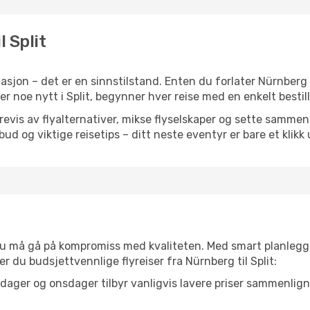
l Split
sjon – det er en sinnstilstand. Enten du forlater Nürnberg 
ller noe nytt i Split, begynner hver reise med en enkelt bestill
is av flyalternativer, mikse flyselskaper og sette sammen e
ilbud og viktige reisetips – ditt neste eventyr er bare et klikk
t du må gå på kompromiss med kvaliteten. Med smart planlegg
ner du budsjettvennlige flyreiser fra Nürnberg til Split:
dager og onsdager tilbyr vanligvis lavere priser sammenlig