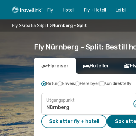
Fly
Hotell
Fly + Hotell
Lei bil
Fly
Kroatia
Split
Nürnberg - Split
Fly Nürnberg - Split: Bestill h
Flyreiser
Hoteller
Fl
Retur
Enveis
Flere byer
Kun direktefly
Utgangspunkt
Søk etter fly + hotell
Søk ette