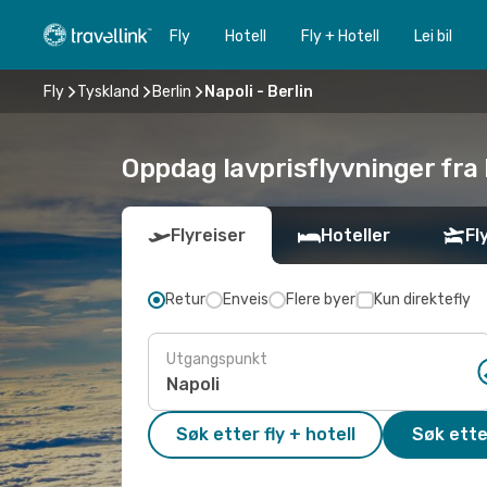
Fly
Hotell
Fly + Hotell
Lei bil
Fly
Tyskland
Berlin
Napoli - Berlin
Oppdag lavprisflyvninger fra 
Flyreiser
Hoteller
Fl
Retur
Enveis
Flere byer
Kun direktefly
Utgangspunkt
Søk etter fly + hotell
Søk ette