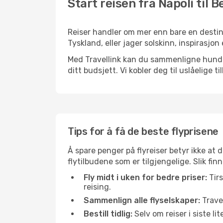
Start reisen fra Napoli til B
Reiser handler om mer enn bare en destina
Tyskland, eller jager solskinn, inspirasjon
Med Travellink kan du sammenligne hundrev
ditt budsjett. Vi kobler deg til uslåelige t
Tips for å få de beste flyprisene
Å spare penger på flyreiser betyr ikke a
flytilbudene som er tilgjengelige. Slik finn
Fly midt i uken for bedre priser:
Tirs
reising.
Sammenlign alle flyselskaper:
Travel
Bestill tidlig:
Selv om reiser i siste li