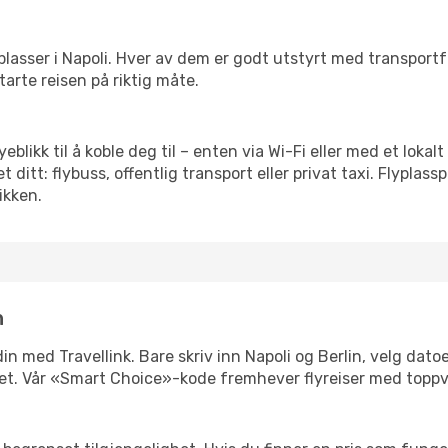
 flyplasser i Napoli. Hver av dem er godt utstyrt med transport
arte reisen på riktig måte.
øyeblikk til å koble deg til – enten via Wi-Fi eller med et lok
ditt: flybuss, offentlig transport eller privat taxi. Flypla
ikken.
n
 din med Travellink. Bare skriv inn Napoli og Berlin, velg dato
ibilitet. Vår «Smart Choice»-kode fremhever flyreiser med topp