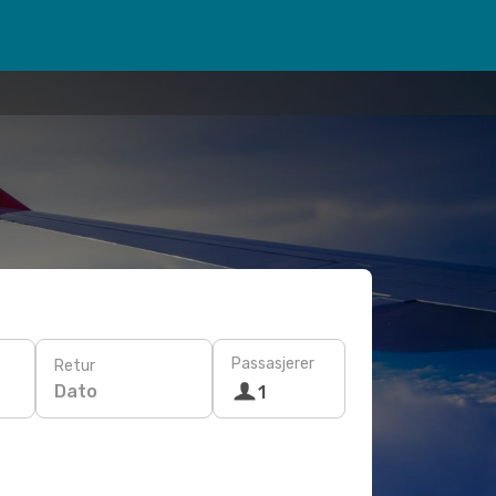
Passasjerer
Retur
Dato
1