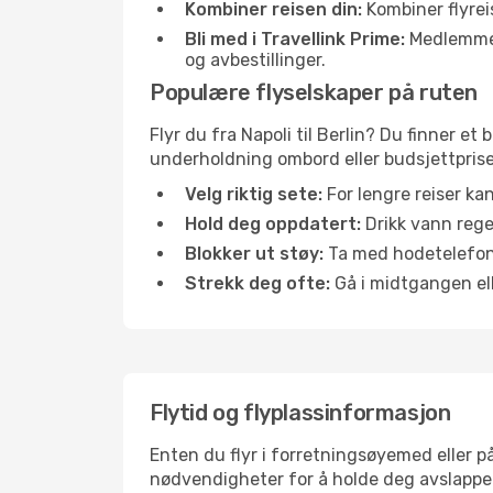
Kombiner reisen din:
Kombiner flyreis
Bli med i Travellink Prime:
Medlemmer l
og avbestillinger.
Populære flyselskaper på ruten
Flyr du fra Napoli til Berlin? Du finner et
underholdning ombord eller budsjettpriser
Velg riktig sete:
For lengre reiser ka
Hold deg oppdatert:
Drikk vann regel
Blokker ut støy:
Ta med hodetelefoner
Strekk deg ofte:
Gå i midtgangen elle
Flytid og flyplassinformasjon
Enten du flyr i forretningsøyemed eller på
nødvendigheter for å holde deg avslappe