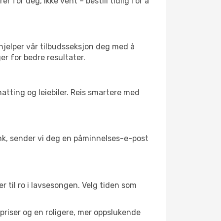
 for deg, ikke vent – bestill tidlig for å
 hjelper vår tilbudsseksjon deg med å
ger for bedre resultater.
atting og leiebiler. Reis smartere med
link, sender vi deg en påminnelses-e-post
r til ro i lavsesongen. Velg tiden som
riser og en roligere, mer oppslukende