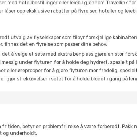
er med hotellbestillinger eller leiebil gjennom Travellink for
åser opp eksklusive rabatter på flyreiser, hoteller og leiebil
 bredt utvalg av flyselskaper som tilbyr forskjellige kabinalte
, finnes det en flyreise som passer dine behov.
n det å velge et sete med ekstra benplass gjøre en stor forsk
messig under flyturen for å holde deg hydrert, spesielt på l
 eller ørepropper for å gjøre flyturen mer fredelig, spesielt
r gjør strekkøvelser i setet for å holde blodet i gang på leng
 fritiden, betyr en problemfri reise å være forberedt. Pakk 
t og underholdt.