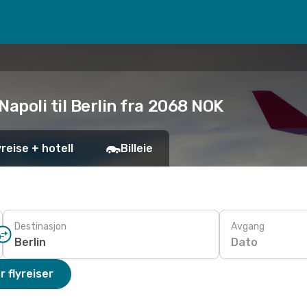
Napoli til Berlin fra 2068 NOK
yreise + hotell
Billeie
Destinasjon
Avgang
Dato
r flyreiser