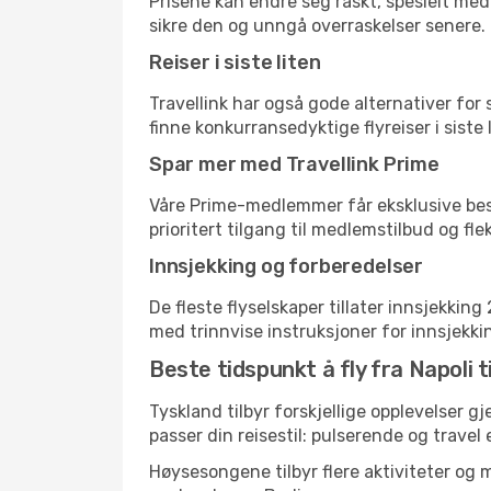
Prisene kan endre seg raskt, spesielt med 
sikre den og unngå overraskelser senere.
Reiser i siste liten
Travellink har også gode alternativer for
finne konkurransedyktige flyreiser i siste 
Spar mer med Travellink Prime
Våre Prime-medlemmer får eksklusive bespa
prioritert tilgang til medlemstilbud og flek
Innsjekking og forberedelser
De fleste flyselskaper tillater innsjekkin
med trinnvise instruksjoner for innsjekking,
Beste tidspunkt å fly fra Napoli ti
Tyskland tilbyr forskjellige opplevelser g
passer din reisestil: pulserende og travel 
Høysesongene tilbyr flere aktiviteter og