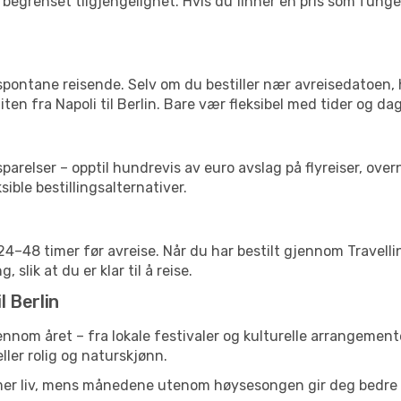
begrenset tilgjengelighet. Hvis du finner en pris som fungerer
 spontane reisende. Selv om du bestiller nær avreisedatoen,
liten fra Napoli til Berlin. Bare vær fleksibel med tider og da
relser – opptil hundrevis av euro avslag på flyreiser, overn
sible bestillingsalternativer.
g 24–48 timer før avreise. Når du har bestilt gjennom Travel
 slik at du er klar til å reise.
l Berlin
jennom året – fra lokale festivaler og kulturelle arrangemente
eller rolig og naturskjønn.
 mer liv, mens månedene utenom høysesongen gir deg bedre p