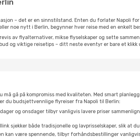
erlin
sjon – det er en sinnstilstand. Enten du forlater Napoli for
 eller noe nytt i Berlin, begynner hver reise med en enkelt bes
is av flyalternativer, mikse flyselskaper og sette sammen e
ilbud og viktige reisetips – ditt neste eventyr er bare et klikk
t du må gå på kompromiss med kvaliteten. Med smart planlegg
er du budsjettvennlige flyreiser fra Napoli til Berlin:
dager og onsdager tilbyr vanligvis lavere priser sammenlig
link sjekker både tradisjonelle og lavprisselskaper, slik at du 
ten kan være spennende, tilbyr forhåndsbestillinger vanligvis 