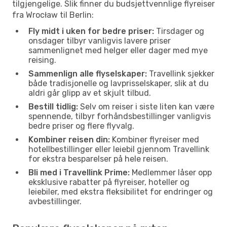
tilgjengelige. Slik finner du budsjettvennlige flyreiser
fra Wrocław til Berlin:
Fly midt i uken for bedre priser:
Tirsdager og
onsdager tilbyr vanligvis lavere priser
sammenlignet med helger eller dager med mye
reising.
Sammenlign alle flyselskaper:
Travellink sjekker
både tradisjonelle og lavprisselskaper, slik at du
aldri går glipp av et skjult tilbud.
Bestill tidlig:
Selv om reiser i siste liten kan være
spennende, tilbyr forhåndsbestillinger vanligvis
bedre priser og flere flyvalg.
Kombiner reisen din:
Kombiner flyreiser med
hotellbestillinger eller leiebil gjennom Travellink
for ekstra besparelser på hele reisen.
Bli med i Travellink Prime:
Medlemmer låser opp
eksklusive rabatter på flyreiser, hoteller og
leiebiler, med ekstra fleksibilitet for endringer og
avbestillinger.