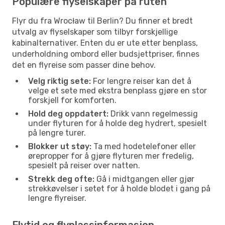
Populære flyselskaper på ruten
Flyr du fra Wrocław til Berlin? Du finner et bredt
utvalg av flyselskaper som tilbyr forskjellige
kabinalternativer. Enten du er ute etter benplass,
underholdning ombord eller budsjettpriser, finnes
det en flyreise som passer dine behov.
Velg riktig sete:
For lengre reiser kan det å
velge et sete med ekstra benplass gjøre en stor
forskjell for komforten.
Hold deg oppdatert:
Drikk vann regelmessig
under flyturen for å holde deg hydrert, spesielt
på lengre turer.
Blokker ut støy:
Ta med hodetelefoner eller
ørepropper for å gjøre flyturen mer fredelig,
spesielt på reiser over natten.
Strekk deg ofte:
Gå i midtgangen eller gjør
strekkøvelser i setet for å holde blodet i gang på
lengre flyreiser.
Flytid og flyplassinformasjon