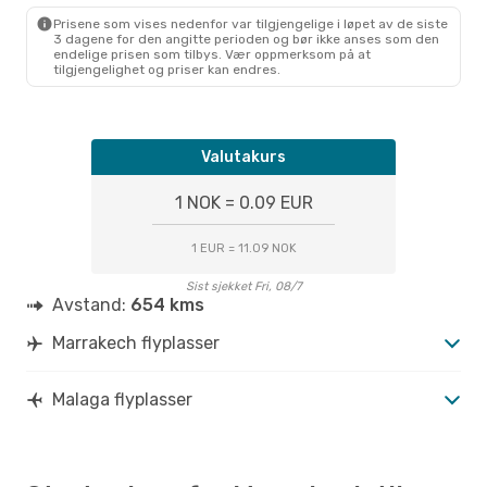
Prisene som vises nedenfor var tilgjengelige i løpet av de siste
3 dagene for den angitte perioden og bør ikke anses som den
endelige prisen som tilbys. Vær oppmerksom på at
tilgjengelighet og priser kan endres.
Valutakurs
1 NOK = 0.09 EUR
1 EUR = 11.09 NOK
Sist sjekket Fri, 08/7
Avstand:
654 kms
Marrakech flyplasser
Malaga flyplasser