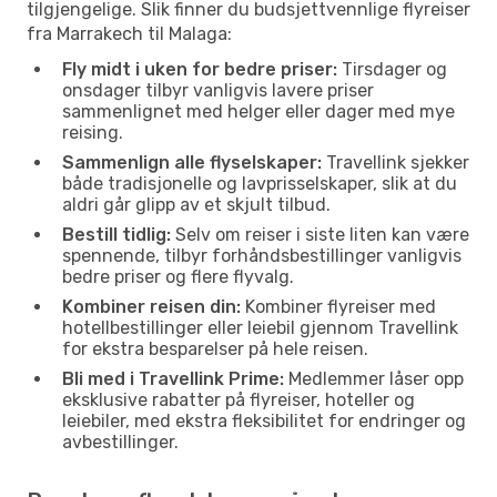
tilgjengelige. Slik finner du budsjettvennlige flyreiser
fra Marrakech til Malaga:
Fly midt i uken for bedre priser:
Tirsdager og
onsdager tilbyr vanligvis lavere priser
sammenlignet med helger eller dager med mye
reising.
Sammenlign alle flyselskaper:
Travellink sjekker
både tradisjonelle og lavprisselskaper, slik at du
aldri går glipp av et skjult tilbud.
Bestill tidlig:
Selv om reiser i siste liten kan være
spennende, tilbyr forhåndsbestillinger vanligvis
bedre priser og flere flyvalg.
Kombiner reisen din:
Kombiner flyreiser med
hotellbestillinger eller leiebil gjennom Travellink
for ekstra besparelser på hele reisen.
Bli med i Travellink Prime:
Medlemmer låser opp
eksklusive rabatter på flyreiser, hoteller og
leiebiler, med ekstra fleksibilitet for endringer og
avbestillinger.