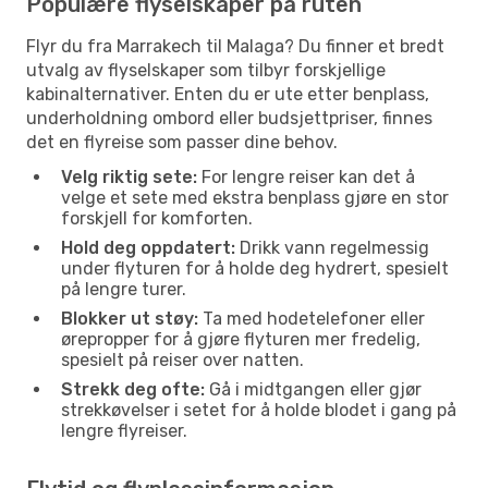
Populære flyselskaper på ruten
Flyr du fra Marrakech til Malaga? Du finner et bredt
utvalg av flyselskaper som tilbyr forskjellige
kabinalternativer. Enten du er ute etter benplass,
underholdning ombord eller budsjettpriser, finnes
det en flyreise som passer dine behov.
Velg riktig sete:
For lengre reiser kan det å
velge et sete med ekstra benplass gjøre en stor
forskjell for komforten.
Hold deg oppdatert:
Drikk vann regelmessig
under flyturen for å holde deg hydrert, spesielt
på lengre turer.
Blokker ut støy:
Ta med hodetelefoner eller
ørepropper for å gjøre flyturen mer fredelig,
spesielt på reiser over natten.
Strekk deg ofte:
Gå i midtgangen eller gjør
strekkøvelser i setet for å holde blodet i gang på
lengre flyreiser.