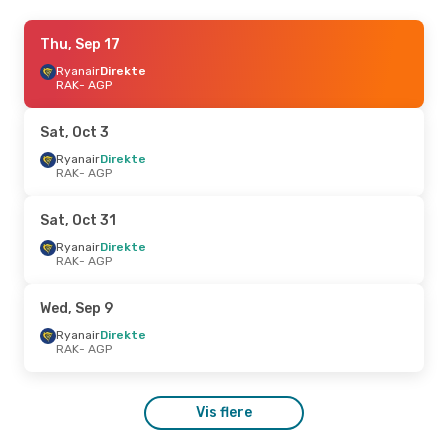
Thu, Sep 17
Thu, Sep 17
- Sun, Sep 20
Ryanair
Ryanair
Direkte
Direkte
RAK
RAK
- AGP
- AGP
Ryanair
Direkte
AGP
- RAK
Sat, Oct 3
Thu, Sep 10
Ryanair
Direkte
- Mon, Sep 14
RAK
- AGP
Ryanair
Direkte
RAK
- AGP
Ryanair
Direkte
Sat, Oct 31
AGP
- RAK
Ryanair
Direkte
RAK
- AGP
Wed, Sep 9
Ryanair
Direkte
RAK
- AGP
Vis flere