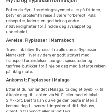
Flytid og flyplassinformasjon
Enten du flyr i forretningsøyemed eller på fritiden,
betyr en problemfri reise å være forberedt. Pakk
reiseputer, ladere, en god bok og andre
nødvendigheter for å holde deg avslappet og
underholdt.
Avreise: Flyplasser i Marrakech
Travellink tilbyr flyreiser fra alle større flyplasser i
Marrakech. Hver av dem er godt utstyrt med
transportforbindelser, lounger, spisesteder og
taxfree-butikker for å hjelpe deg med å starte reisen
på riktig måte.
Ankomst: Flyplasser i Malaga
Etter at du har landet i Malaga, ta deg et øyeblikk til
å koble deg til – enten via Wi-Fi eller med et lokalt
SIM-kort. Derfra kan du velge den beste måten å
komme deg til overnattingsstedet ditt: flybuss,
offentlig transport eller privat taxi.