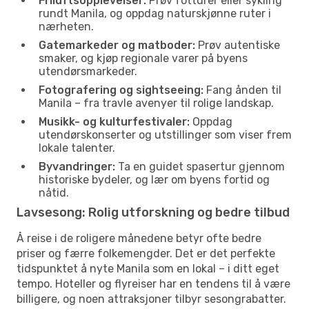
Friluftsopplevelser:
Prøv fotturer eller sykling
rundt Manila, og oppdag naturskjønne ruter i
nærheten.
Gatemarkeder og matboder:
Prøv autentiske
smaker, og kjøp regionale varer på byens
utendørsmarkeder.
Fotografering og sightseeing:
Fang ånden til
Manila – fra travle avenyer til rolige landskap.
Musikk- og kulturfestivaler:
Oppdag
utendørskonserter og utstillinger som viser frem
lokale talenter.
Byvandringer:
Ta en guidet spasertur gjennom
historiske bydeler, og lær om byens fortid og
nåtid.
Lavsesong: Rolig utforskning og bedre tilbud
Å reise i de roligere månedene betyr ofte bedre
priser og færre folkemengder. Det er det perfekte
tidspunktet å nyte Manila som en lokal – i ditt eget
tempo. Hoteller og flyreiser har en tendens til å være
billigere, og noen attraksjoner tilbyr sesongrabatter.