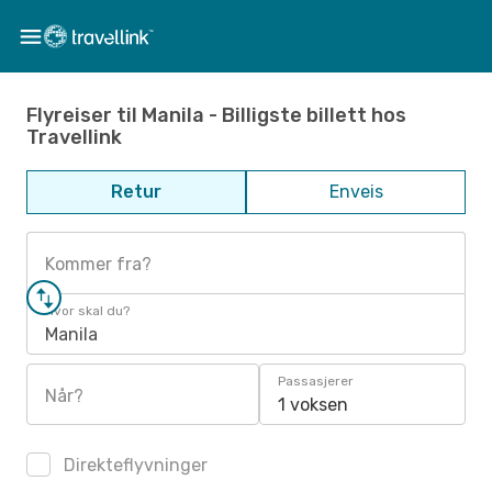
Flyreiser til Manila - Billigste billett hos
Travellink
Retur
Enveis
Kommer fra?
Hvor skal du?
Manila
Passasjerer
Når?
1 voksen
Direkteflyvninger