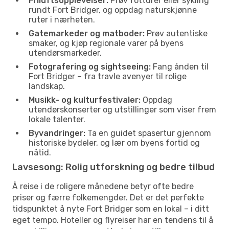
Friluftsopplevelser:
Prøv fotturer eller sykling
rundt Fort Bridger, og oppdag naturskjønne
ruter i nærheten.
Gatemarkeder og matboder:
Prøv autentiske
smaker, og kjøp regionale varer på byens
utendørsmarkeder.
Fotografering og sightseeing:
Fang ånden til
Fort Bridger – fra travle avenyer til rolige
landskap.
Musikk- og kulturfestivaler:
Oppdag
utendørskonserter og utstillinger som viser frem
lokale talenter.
Byvandringer:
Ta en guidet spasertur gjennom
historiske bydeler, og lær om byens fortid og
nåtid.
Lavsesong: Rolig utforskning og bedre tilbud
Å reise i de roligere månedene betyr ofte bedre
priser og færre folkemengder. Det er det perfekte
tidspunktet å nyte Fort Bridger som en lokal – i ditt
eget tempo. Hoteller og flyreiser har en tendens til å